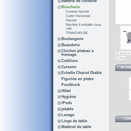
batterie de cuissine
Boucherie
Couteau hachoir
Cutter Horizontal
Hachoir
Machine à emballer sous
vide
TRANCHEUSE
Boulangerie
Buanderie
Cloches plateau a
Send to 
fromage
Print
Cotillons
Cuisson
IN TH
Echelle Chariot Diable
Figurine en platre
Foodtruck
Hôtel
Hygiène
iPods
jetable
Lavage
COM
Linge de table
Matériel de table