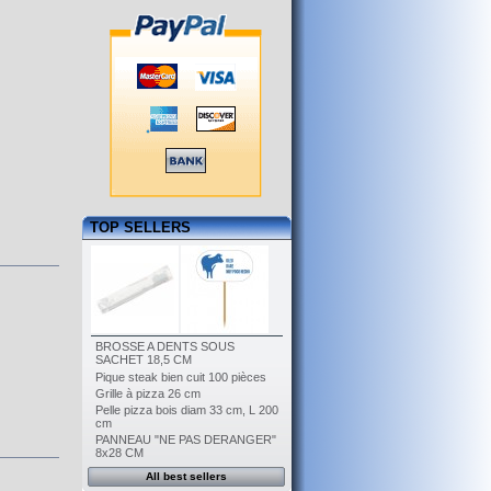
TOP SELLERS
BROSSE A DENTS SOUS
SACHET 18,5 CM
Pique steak bien cuit 100 pièces
Grille à pizza 26 cm
Pelle pizza bois diam 33 cm, L 200
cm
PANNEAU "NE PAS DERANGER"
8x28 CM
All best sellers