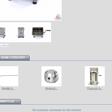
a friend
E SAME CATEGORY
Aiguille à...
Aiguisoir...
Poussoir à...
MENTS (0)
No customer comments for the moment.