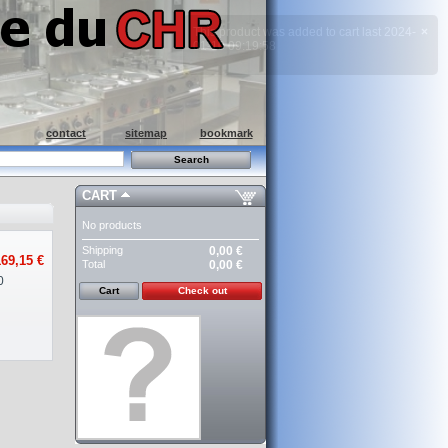
contact
sitemap
bookmark
CART
No products
Shipping
0,00 €
69,15 €
Total
0,00 €
0
Cart
Check out