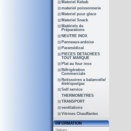
Materiel Kebab
materiel poissonnerie
Materiel pour glace
Materiel Snack
Matériels de
Préparations
NEUTRE INOX
Panneaux-ardoise
Paramédical
PIECES DETACHEES
TOUT MARQUE
Plat au four inox
Réfrigération
Commerciale
Rotissoires a balancelle/
életrique/gaz
Self service
THERMOMETRES
TRANSPORT
ventilations
Vitrines Chauffantes
INFORMATION
Delivery