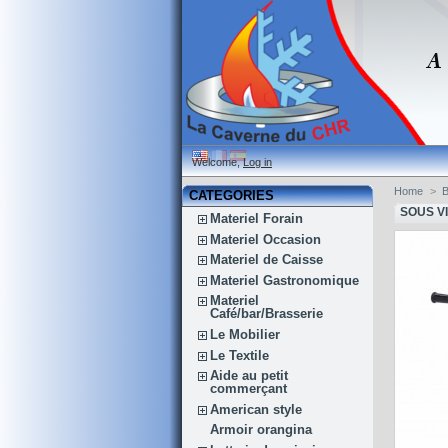
Welcome,
Log in
Home
>
B
CATEGORIES
SOUS V
Materiel Forain
Materiel Occasion
Materiel de Caisse
Materiel Gastronomique
Materiel
Café/bar/Brasserie
Le Mobilier
Le Textile
Aide au petit
commerçant
American style
Armoir orangina