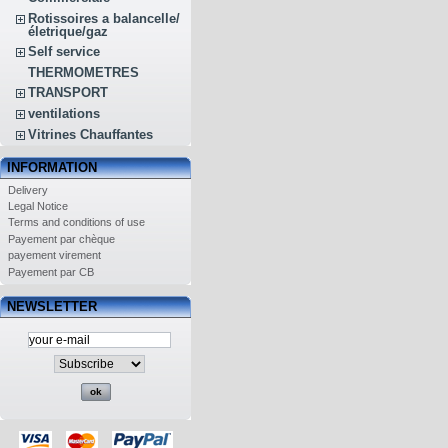
Rotissoires a balancelle/
életrique/gaz
Self service
THERMOMETRES
TRANSPORT
ventilations
Vitrines Chauffantes
INFORMATION
Delivery
Legal Notice
Terms and conditions of use
Payement par chèque
payement virement
Payement par CB
NEWSLETTER