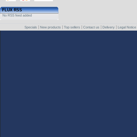
FLUX RSS
No RSS feed added
Specials
New products
Top sellers
Contact us
Delivery
Legal Notice