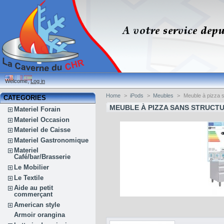
Welcome,
Log in
Home
>
iPods
>
Meubles
>
Meuble à pizza s
CATEGORIES
MEUBLE À PIZZA SANS STRUCT
Materiel Forain
Materiel Occasion
Materiel de Caisse
Materiel Gastronomique
Materiel
Café/bar/Brasserie
Le Mobilier
Le Textile
Aide au petit
commerçant
American style
Armoir orangina