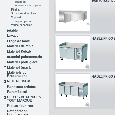
Tour patisserie 
groupe bas
Meubles à pizza 3 porte
Pétrins
Structure frigorifique
Support
Transport pizza
Vitrine exposition
jetable
Lavage
•TABLE FRIGO 2
Linge de table
Matériel de table
Materiel Kebab
materiel poissonnerie
Materiel pour glace
Materiel Snack
Matériels de
Préparations
•TABLE FRIGO 2
NEUTRE INOX
Panneaux-ardoise
Paramédical
PIECES DETACHEES
TOUT MARQUE
Plat au four inox
Réfrigération
Commerciale