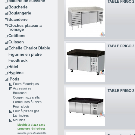
batterie de cuissine
TABLE FRIGO 2 P
Boucherie
Boulangerie
Buanderie
Cloches plateau a
fromage
Cotillons
Cuisson
TABLE FRIGO 2 P
Echelle Chariot Diable
Figurine en platre
Foodtruck
Hôtel
Hygiène
iPods
Fours Electriques
Accessoires
TABLE FRIGO 2 P
Bouleuse
Coupe mozzarella
Formeuses à Pizza
Four a bois
Four à pizzas gaz
Laminoires
Meubles
Meuble à pizza sans
structure réfrigérees
meuble pizza/saladette