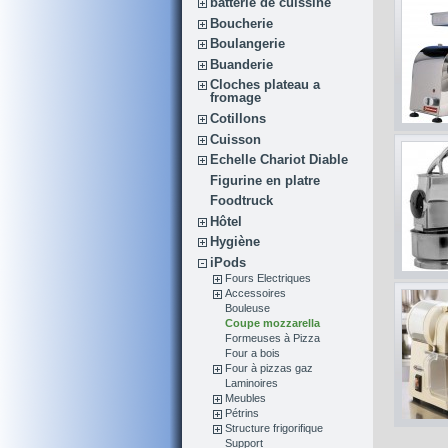
batterie de cuissine
Boucherie
Boulangerie
Buanderie
Cloches plateau a
fromage
Cotillons
Cuisson
Echelle Chariot Diable
Figurine en platre
Foodtruck
Hôtel
Hygiène
iPods
Fours Electriques
Accessoires
Bouleuse
Coupe mozzarella
Formeuses à Pizza
Four a bois
Four à pizzas gaz
Laminoires
Meubles
Pétrins
Structure frigorifique
Support