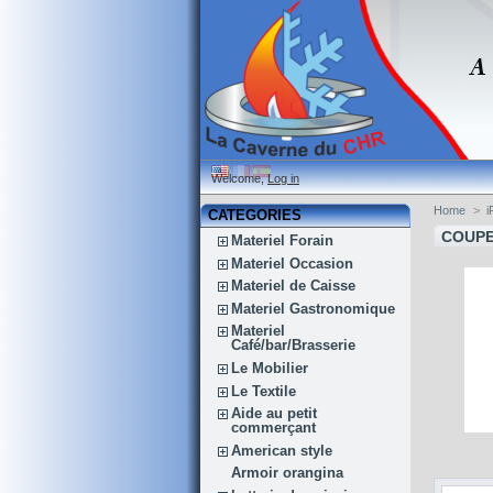
Welcome,
Log in
Home
>
i
CATEGORIES
COUP
Materiel Forain
Materiel Occasion
Materiel de Caisse
Materiel Gastronomique
Materiel
Café/bar/Brasserie
Le Mobilier
Le Textile
Aide au petit
commerçant
American style
Armoir orangina