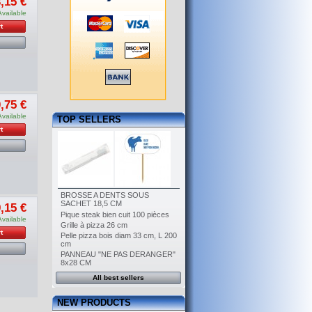
,15 €
Available
t
,75 €
Available
TOP SELLERS
t
BROSSE A DENTS SOUS
SACHET 18,5 CM
,15 €
Pique steak bien cuit 100 pièces
Available
Grille à pizza 26 cm
t
Pelle pizza bois diam 33 cm, L 200
cm
PANNEAU "NE PAS DERANGER"
8x28 CM
All best sellers
NEW PRODUCTS