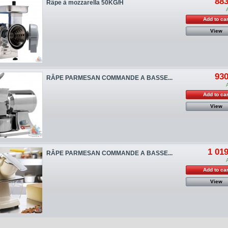
883
Râpe à mozzarella 50KG/H
Add to car
View
930
RÂPE PARMESAN COMMANDE A BASSE...
Add to car
View
1 019
RÂPE PARMESAN COMMANDE A BASSE...
Add to car
View