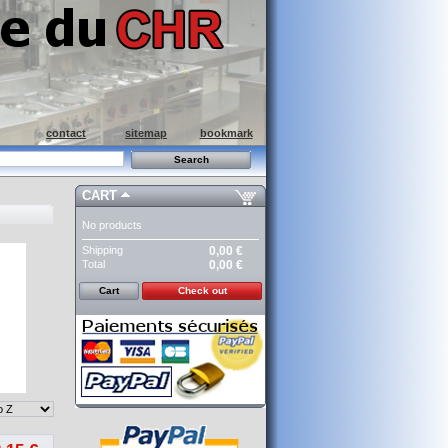
contact
sitemap
bookmark
CART
No products
Shipping
0,00 €
Total
0,00 €
Cart
Check out