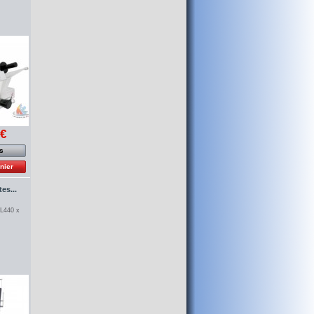
 €
os
nier
tes...
 L440 x