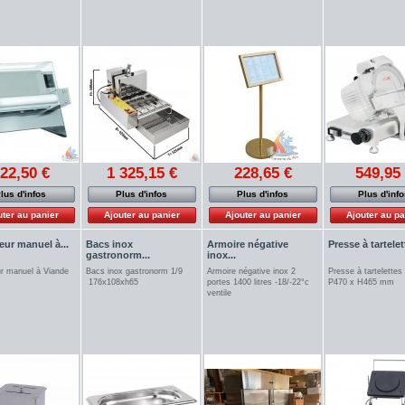
22,50 €
1 325,15 €
228,65 €
549,95
lus d'infos
Plus d'infos
Plus d'infos
Plus d'inf
uter au panier
Ajouter au panier
Ajouter au panier
Ajouter au pa
ur manuel à...
Bacs inox
Armoire négative
Presse à tartelet
gastronorm...
inox...
r manuel à Viande
Bacs inox gastronorm 1/9
Armoire négative inox 2
Presse à tartelettes
s
176x108xh65
portes 1400 litres -18/-22°c
P470 x H465 mm
ventile