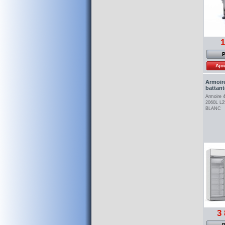
1
P
Ajo
Armoire
battante
Armoire 4
2060L L
BLANC
3 
P