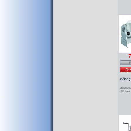
7
P
Ajo
Mélange
Mélangeu
10 Litre