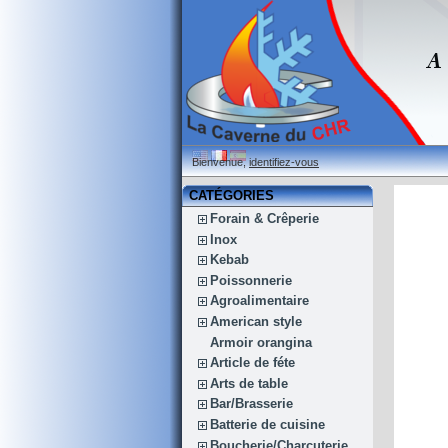
Bienvenue,
identifiez-vous
CATÉGORIES
Forain & Crêperie
Inox
Kebab
Poissonnerie
Agroalimentaire
American style
Armoir orangina
Article de féte
Arts de table
Bar/Brasserie
Batterie de cuisine
Boucherie/Charcuterie