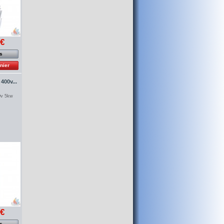
 €
os
nier
 400v...
00v 5kw
 €
os