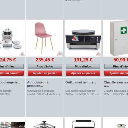
450x520x245
24,75 €
235,45 €
191,25 €
50,99 
lus d'infos
Plus d'infos
Plus d'infos
Plus d'inf
uter au panier
Ajouter au panier
Ajouter au panier
Ajouter au pa
 boulangerie...
Autocuiseur à
Grill panini rainuré...
Chauffe sauciss
pression...
w...
itre bonbée
Autocuiseur à pression
Grill panini rainuré simple
Chauffe saucisses 
P95XH135
inox/alu 50L Ø 44 xh 34 cm
2200w L41xP30,5xH21 cm
220v L36xP36x