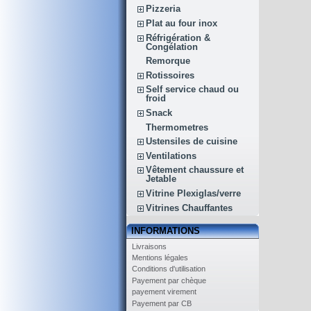
Pizzeria
Plat au four inox
Réfrigération &
Congélation
Remorque
Rotissoires
Self service chaud ou
froid
Snack
Thermometres
Ustensiles de cuisine
Ventilations
Vêtement chaussure et
Jetable
Vitrine Plexiglas/verre
Vitrines Chauffantes
INFORMATIONS
Livraisons
Mentions légales
Conditions d'utilisation
Payement par chèque
payement virement
Payement par CB