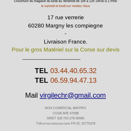
Ouverture du magasin du lundi au Vendredi de 10h à 12h 14h30 à 17H00
le samedi et lundi sur rendez-Vous
17 rue verrerie
60280 Margny les compiegne
-
Livraison France.
Pour le gros Matériel sur la Corse sur devis
______________________
TEL
03.44.40.65.32
TEL
06.59.94.47.13
Mail
virgilechr@gmail.com
NON COMERCIAL MATPRO
CODE APE 4759B
SIRET 328 703 278 00066
TVA intracommunautaire FR 0C 32770378