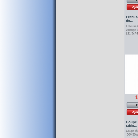
Ajo
Friteus
de...
Friteuse 
vidange 
L31,5xP
1
P
Ajo
Coupe 
table...
Coupe-lé
50/450