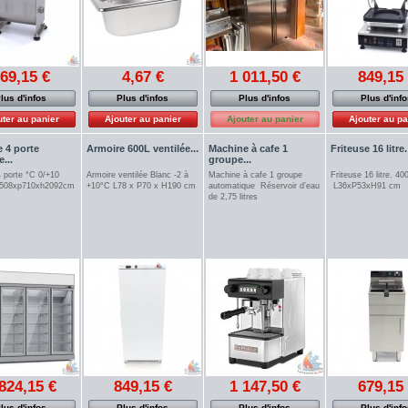
69,15 €
4,67 €
1 011,50 €
849,15
lus d'infos
Plus d'infos
Plus d'infos
Plus d'inf
uter au panier
Ajouter au panier
Ajouter au panier
Ajouter au pa
 4 porte
Armoire 600L ventilée...
Machine à cafe 1
Friteuse 16 litre.
...
groupe...
 porte °C 0/+10
Armoire ventilée Blanc -2 à
Machine à cafe 1 groupe
Friteuse 16 litre. 4
2508xp710xh2092cm
+10°C L78 x P70 x H190 cm
automatique Réservoir d’eau
L36xP53xH91 cm
de 2,75 litres
824,15 €
849,15 €
1 147,50 €
679,15
lus d'infos
Plus d'infos
Plus d'infos
Plus d'inf