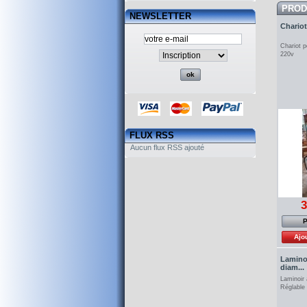
PROD
NEWSLETTER
Chariot
Chariot 
220v
FLUX RSS
Aucun flux RSS ajouté
3
P
Ajo
Laminoi
diam...
Laminoir 
Réglable