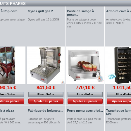
UITS PHARES
 à Pop corn
Gyros grill gaz 2...
Poste de salage à
Armoire cave à vi
poser...
pop corn automatique
Gyros grill gaz 15 à 20KG
Poste de salage à poser
Armoire cave à vins,
220V L 615 x P 315 x H 130
380 LT, NOIRE
mm
90,15 €
841,50 €
770,10 €
1 011,50
lus d'infos
Plus d'infos
Plus d'infos
Plus d'inf
uter au panier
Ajouter au panier
Ajouter au panier
Ajouter au pa
r à pizza
Fabrique de beignets...
Porte menu avec pied...
Trancheuse lam
MM
à pizza diam
Fabrique de beignets
Porte menus sur pied métal
Trancheuse professi
 de 40 à 300 mm.
automatique 400 piéces /h
doré 27,5 x h115 cm
D300 mm