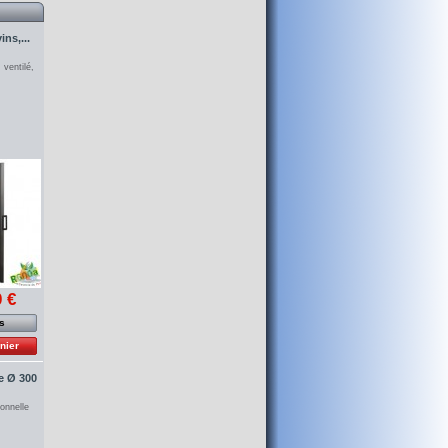
ns,...
 ventilé,
 €
os
nier
e Ø 300
onnelle