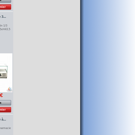
nier
 3...
Gn 1/3
5xH43,5
 €
os
nier
à...
pharmacie