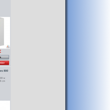
€
os
nier
es 800
800 w
H46 cm