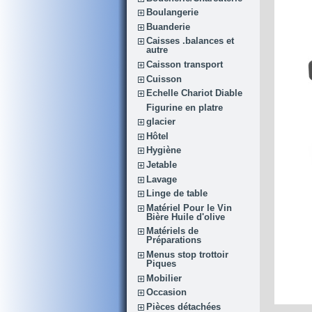
Boulangerie
Buanderie
Caisses .balances et
autre
Caisson transport
Cuisson
Echelle Chariot Diable
Figurine en platre
glacier
Hôtel
Hygiène
Jetable
Lavage
Linge de table
Matériel Pour le Vin
Bière Huile d'olive
Matériels de
Préparations
Menus stop trottoir
Piques
Mobilier
Occasion
Pièces détachées