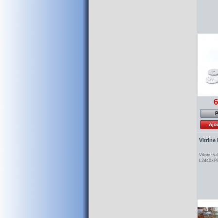
6
P
Ajo
Vitrine
Vitrine v
L2440x