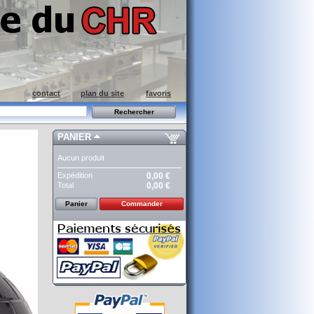
contact
plan du site
favoris
PANIER
Aucun produit
Expédition
0,00 €
Total
0,00 €
Panier
Commander