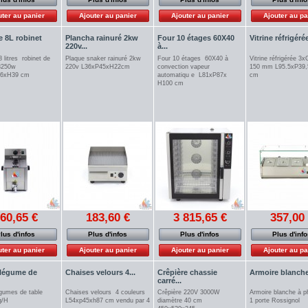
uter au panier
Ajouter au panier
Ajouter au panier
Ajouter au pa
e 8L robinet
Plancha rainuré 2kw
Four 10 étages 60X40
Vitrine réfrigérée
220v...
à...
8 litres robinet de
Plaque snaker rainuré 2kw
Four 10 étages 60X40 à
Vitrine réfrigérée 3x
3250w
220v L36xP45xH22cm
convection vapeur
150 mm L95.5xP39,
46xH39 cm
automatiqu e L81xP87x
cm
H100 cm
60,65 €
183,60 €
3 815,65 €
357,00
lus d'infos
Plus d'infos
Plus d'infos
Plus d'inf
uter au panier
Ajouter au panier
Ajouter au panier
Ajouter au pa
légume de
Chaises velours 4...
Crêpière chassie
Armoire blanche 
carré...
gumes de table
Chaises velours 4 couleurs
Crêpière 220V 3000W
Armoire blanche à 
kg/H
L54xp45xh87 cm vendu par 4
diamètre 40 cm
1 porte Rossignol