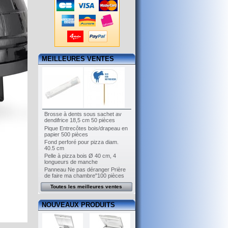
MEILLEURES VENTES
Brosse à dents sous sachet av
dendifrice 18,5 cm 50 pièces
Pique Entrecôtes bois/drapeau en
papier 500 pièces
Fond perforé pour pizza diam.
40.5 cm
Pelle à pizza bois Ø 40 cm, 4
longueurs de manche
Panneau Ne pas déranger Prière
de faire ma chambre"100 pièces
Toutes les meilleures ventes
NOUVEAUX PRODUITS