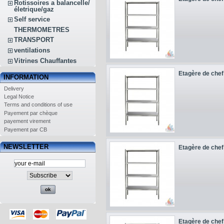
Rotissoires a balancelle/
életrique/gaz
Self service
THERMOMETRES
TRANSPORT
ventilations
Vitrines Chauffantes
Etagère de chef 
INFORMATION
Delivery
Legal Notice
Terms and conditions of use
Payement par chèque
payement virement
Payement par CB
NEWSLETTER
Etagère de chef 
Etagère de chef 