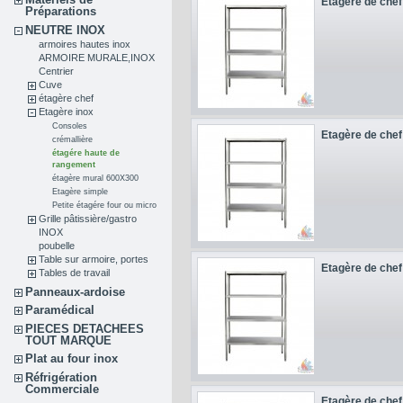
Etagère de chef 
Préparations
NEUTRE INOX
armoires hautes inox
ARMOIRE MURALE,INOX
Centrier
Cuve
étagère chef
Etagère inox
Consoles
Etagère de chef 
crémallière
étagére haute de
rangement
étagère mural 600X300
Etagère simple
Petite étagére four ou micro
Grille pâtissière/gastro
INOX
poubelle
Table sur armoire, portes
Etagère de chef 
Tables de travail
Panneaux-ardoise
Paramédical
PIECES DETACHEES
TOUT MARQUE
Plat au four inox
Réfrigération
Commerciale
Etagère de chef 