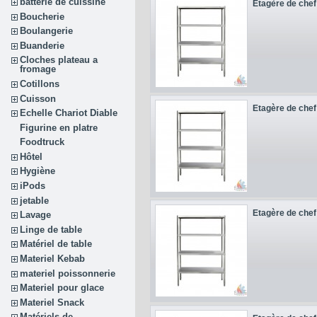
batterie de cuissine
Etagère de chef 
Boucherie
Boulangerie
Buanderie
Cloches plateau a
fromage
Cotillons
Cuisson
Etagère de chef 
Echelle Chariot Diable
Figurine en platre
Foodtruck
Hôtel
Hygiène
iPods
jetable
Etagère de chef 
Lavage
Linge de table
Matériel de table
Materiel Kebab
materiel poissonnerie
Materiel pour glace
Materiel Snack
Matériels de