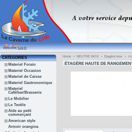
Welcome,
Log in
Home
>
NEUTRE INOX
>
Etagère inox
>
ét
CATEGORIES
ÉTAGÉRE HAUTE DE RANGEMEN
Materiel Forain
Materiel Occasion
Materiel de Caisse
Materiel Gastronomique
Materiel
Café/bar/Brasserie
Le Mobilier
Le Textile
Aide au petit
commerçant
American style
Armoir orangina