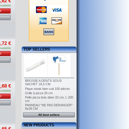
,62 €
Available
t
,72 €
Available
TOP SELLERS
t
BROSSE A DENTS SOUS
SACHET 18,5 CM
,68 €
Pique steak bien cuit 100 pièces
Available
Grille à pizza 26 cm
t
Pelle pizza bois diam 33 cm, L 200
cm
PANNEAU "NE PAS DERANGER"
8x28 CM
All best sellers
NEW PRODUCTS
,65 €