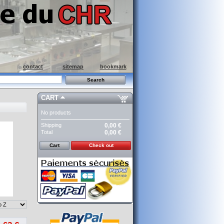
contact
sitemap
bookmark
CART
No products
Shipping
0,00 €
Total
0,00 €
Cart
Check out