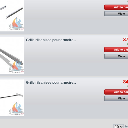
Add to car
View
37
Grille rilsanisee pour armoire...
Add to car
View
84
Grille rilsanisee pour armoire...
Add to car
View
it