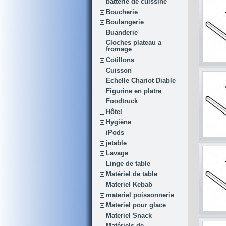
batterie de cuissine
Boucherie
Boulangerie
Buanderie
Cloches plateau a
fromage
Cotillons
Cuisson
Echelle Chariot Diable
Figurine en platre
Foodtruck
Hôtel
Hygiène
iPods
jetable
Lavage
Linge de table
Matériel de table
Materiel Kebab
materiel poissonnerie
Materiel pour glace
Materiel Snack
Matériels de