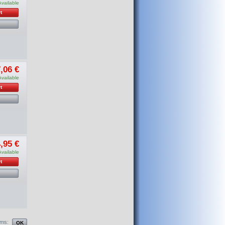
Available
t
,06 €
Available
t
,95 €
Available
t
ems: