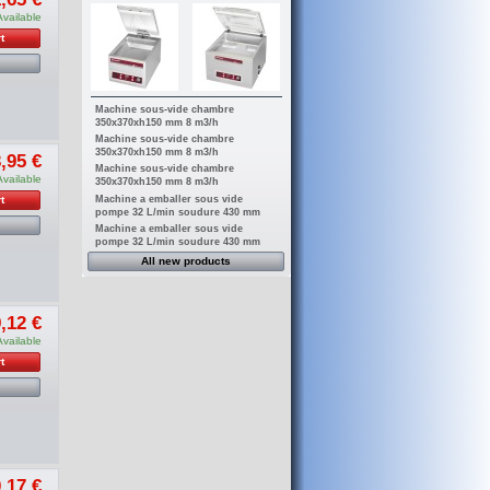
Available
t
Machine sous-vide chambre
350x370xh150 mm 8 m3/h
Machine sous-vide chambre
350x370xh150 mm 8 m3/h
,95 €
Machine sous-vide chambre
Available
350x370xh150 mm 8 m3/h
Machine a emballer sous vide
t
pompe 32 L/min soudure 430 mm
Machine a emballer sous vide
pompe 32 L/min soudure 430 mm
All new products
,12 €
Available
t
,17 €