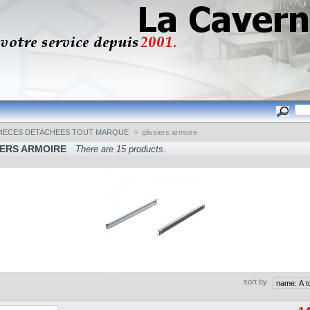
PIECES DETACHEES TOUT MARQUE
>
glissiers armoire
IERS ARMOIRE
There are 15 products.
sort by