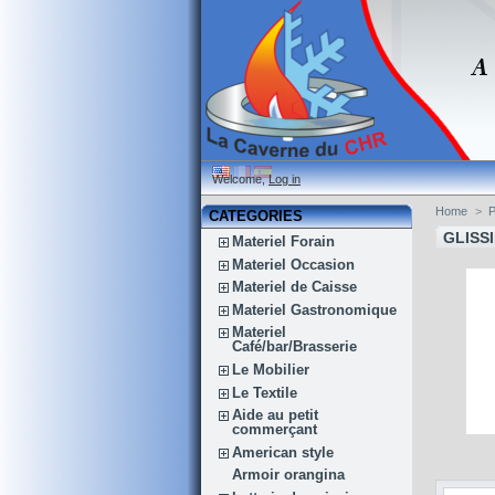
Welcome,
Log in
Home
>
CATEGORIES
GLISS
Materiel Forain
Materiel Occasion
Materiel de Caisse
Materiel Gastronomique
Materiel
Café/bar/Brasserie
Le Mobilier
Le Textile
Aide au petit
commerçant
American style
Armoir orangina