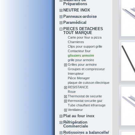
Préparations
NEUTRE INOX
Panneaux-ardoise
Paramédical
PIECES DETACHEES
TOUT MARQUE
Carte pour four a pizza
Charnieres
Clips pour support grille
Contacteur four
glissiers armoire
grille pour armoire
Grilles pour armoire
Groupes et compresseur
Interupteur
Pièce Menager
plaque de cuisson électrique
RESISTANCE
Roue
Thermostat de securite
thermostat securite gaz
Tube chauffant infrarouge
Ventilateur
Plat au four inox
Réfrigération
Commerciale
Rotissoires a balancelle/