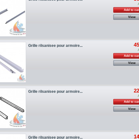
Add to car
View
45
Grille rilsanisee pour armoire...
Add to car
View
22
Grille rilsanisee pour armoire...
Add to car
View
14
Grille rilsanisee pour armoire...