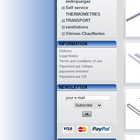
életrique/gaz
Self service
THERMOMETRES
TRANSPORT
ventilations
Vitrines Chauffantes
INFORMATION
Delivery
Legal Notice
Terms and conditions of use
Payement par chèque
payement virement
Payement par CB
NEWSLETTER