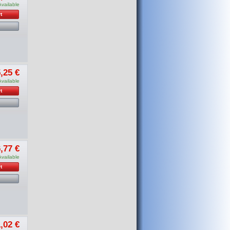
Available
t
,25 €
Available
t
,77 €
Available
t
,02 €