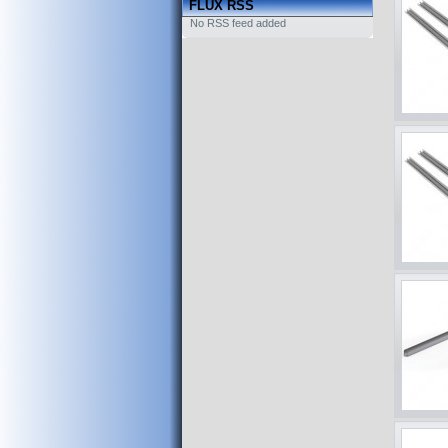
FLUX RSS
No RSS feed added