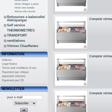
vitrine neutre
Vitrine réfrigére a poser
Vitrine vitre bonbée
Vitrine vitre droite
Rotissoires a balancelle/
Comptoir vitrine
életrique/gaz
Self service
THERMOMETRES
TRANSPORT
ventilations
Vitrines Chauffantes
INFORMATION
Comptoir vitrine
Delivery
Legal Notice
Terms and conditions of use
Payement par chèque
payement virement
Payement par CB
NEWSLETTER
Comptoir vitrine