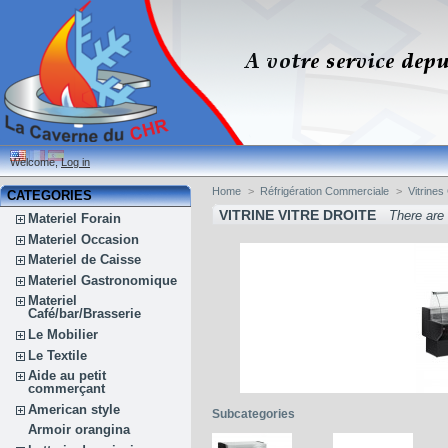
Welcome,
Log in
Home
>
Réfrigération Commerciale
>
Vitrine
CATEGORIES
VITRINE VITRE DROITE
There are
Materiel Forain
Materiel Occasion
Materiel de Caisse
Materiel Gastronomique
Materiel
Café/bar/Brasserie
Le Mobilier
Le Textile
Aide au petit
commerçant
American style
Subcategories
Armoir orangina