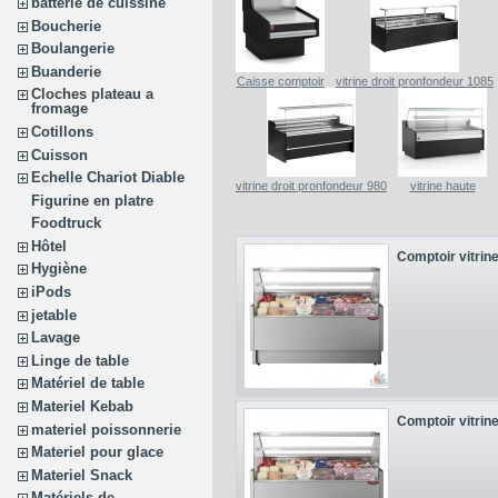
batterie de cuissine
Boucherie
Boulangerie
Buanderie
Caisse comptoir
vitrine droit pronfondeur 1085
Cloches plateau a
fromage
Cotillons
Cuisson
Echelle Chariot Diable
vitrine droit pronfondeur 980
vitrine haute
Figurine en platre
Foodtruck
Hôtel
Comptoir vitrine
Hygiène
iPods
jetable
Lavage
Linge de table
Matériel de table
Materiel Kebab
Comptoir vitrine
materiel poissonnerie
Materiel pour glace
Materiel Snack
Matériels de