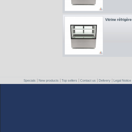
Vitrine réfrigère
Specials
New products
Top sellers
Contact us
Delivery
Legal Notice