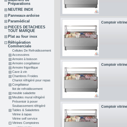
Préparations
NEUTRE INOX
Panneaux-ardoise
Paramédical
Comptoir vitrine
PIECES DETACHEES
TOUT MARQUE
Plat au four inox
Réfrigération
Commerciale
Cellules De Refroidissement
Accessoires
Armoire à boisson
Armoire congélateur
Comptoir vitrine
Armoire frigorifique
Cave à vin
Chambres Froides
Chariot réfrigéré pour repas
Congélateur
Ilot de refroidissement
meuble saladette
Meubles mural réfrigéré
Présentoir à poser
Soubassement réfrigéré
Comptoir vitrine
Tables & Saladettes
Vitrine à tapas
Vitrine self service
Vitrines Comptoires