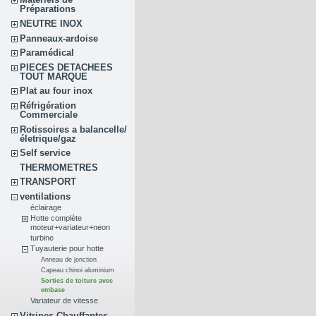
Préparations
NEUTRE INOX
Panneaux-ardoise
Paramédical
PIECES DETACHEES
TOUT MARQUE
Plat au four inox
Réfrigération
Commerciale
Rotissoires a balancelle/
életrique/gaz
Self service
THERMOMETRES
TRANSPORT
ventilations
éclairage
Hotte complète
moteur+variateur+neon
turbine
Tuyauterie pour hotte
Anneau de jonction
Capeau chinoi aluminium
Sorties de toiture avec
embase
Variateur de vitesse
Vitrines Chauffantes