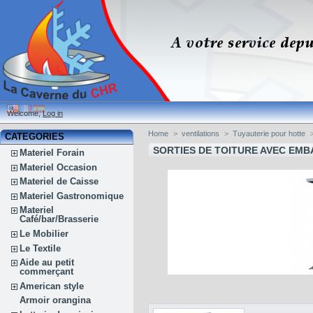
Welcome,
Log in
Home
>
ventilations
>
Tuyauterie pour hotte
CATEGORIES
SORTIES DE TOITURE AVEC EMB
Materiel Forain
Materiel Occasion
Materiel de Caisse
Materiel Gastronomique
Materiel
Café/bar/Brasserie
Le Mobilier
Le Textile
Aide au petit
commerçant
American style
Armoir orangina