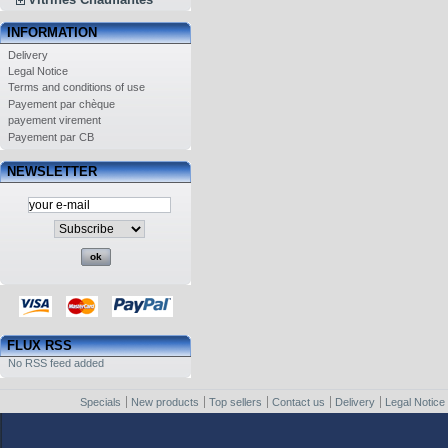
INFORMATION
Delivery
Legal Notice
Terms and conditions of use
Payement par chèque
payement virement
Payement par CB
NEWSLETTER
FLUX RSS
No RSS feed added
Specials
New products
Top sellers
Contact us
Delivery
Legal Notice