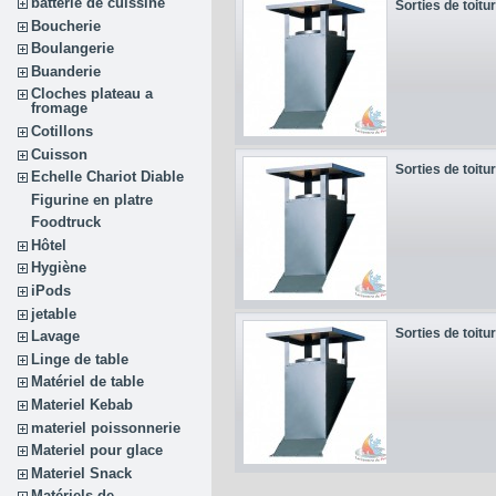
batterie de cuissine
Sorties de toitu
Boucherie
Boulangerie
Buanderie
Cloches plateau a
fromage
Cotillons
Cuisson
Sorties de toitu
Echelle Chariot Diable
Figurine en platre
Foodtruck
Hôtel
Hygiène
iPods
jetable
Sorties de toitu
Lavage
Linge de table
Matériel de table
Materiel Kebab
materiel poissonnerie
Materiel pour glace
Materiel Snack
Matériels de