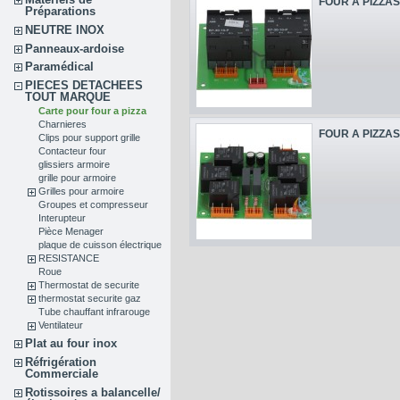
FOUR A PIZZAS
Préparations
NEUTRE INOX
Panneaux-ardoise
Paramédical
PIECES DETACHEES
TOUT MARQUE
Carte pour four a pizza
Charnieres
FOUR A PIZZAS
Clips pour support grille
Contacteur four
glissiers armoire
grille pour armoire
Grilles pour armoire
Groupes et compresseur
Interupteur
Pièce Menager
plaque de cuisson électrique
RESISTANCE
Roue
Thermostat de securite
thermostat securite gaz
Tube chauffant infrarouge
Ventilateur
Plat au four inox
Réfrigération
Commerciale
Rotissoires a balancelle/