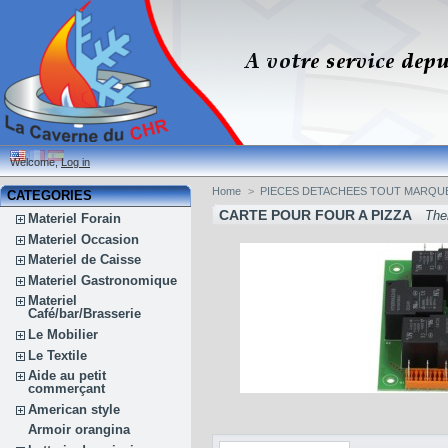
Welcome,
Log in
Home
>
PIECES DETACHEES TOUT MARQU
CATEGORIES
CARTE POUR FOUR A PIZZA
The
Materiel Forain
Materiel Occasion
Materiel de Caisse
Materiel Gastronomique
Materiel
Café/bar/Brasserie
Le Mobilier
Le Textile
Aide au petit
commerçant
American style
Armoir orangina