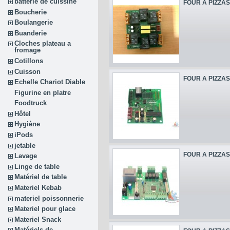
batterie de cuissine
FOUR A PIZZAS
Boucherie
Boulangerie
Buanderie
Cloches plateau a
fromage
Cotillons
Cuisson
FOUR A PIZZAS
Echelle Chariot Diable
Figurine en platre
Foodtruck
Hôtel
Hygiène
iPods
jetable
FOUR A PIZZAS
Lavage
Linge de table
Matériel de table
Materiel Kebab
materiel poissonnerie
Materiel pour glace
Materiel Snack
Matériels de