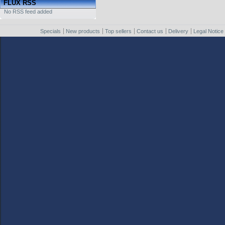
FLUX RSS
No RSS feed added
Specials
New products
Top sellers
Contact us
Delivery
Legal Notice