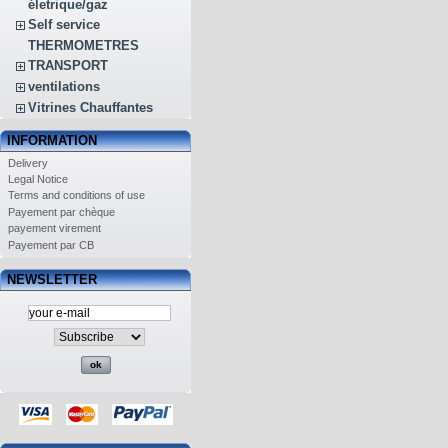
életrique/gaz
Self service
THERMOMETRES
TRANSPORT
ventilations
Vitrines Chauffantes
INFORMATION
Delivery
Legal Notice
Terms and conditions of use
Payement par chèque
payement virement
Payement par CB
NEWSLETTER