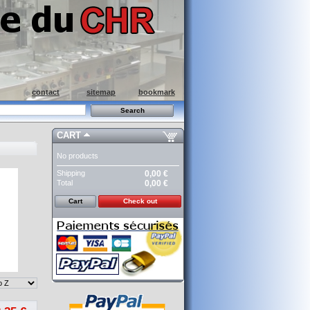
contact
sitemap
bookmark
CART
No products
Shipping
0,00 €
Total
0,00 €
Cart
Check out