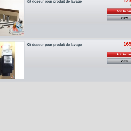
123
Kit doseur pour produit de lavage
Add to car
View
165
Kit doseur pour produit de lavage
Add to car
View