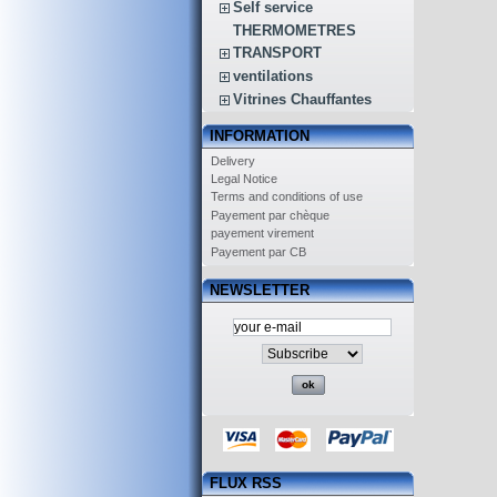
Self service
THERMOMETRES
TRANSPORT
ventilations
Vitrines Chauffantes
INFORMATION
Delivery
Legal Notice
Terms and conditions of use
Payement par chèque
payement virement
Payement par CB
NEWSLETTER
FLUX RSS