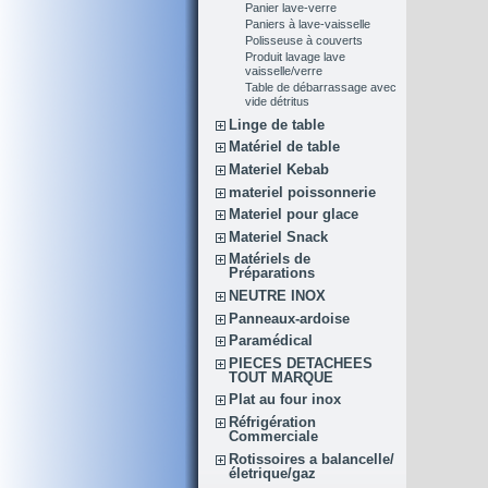
Panier lave-verre
Paniers à lave-vaisselle
Polisseuse à couverts
Produit lavage lave
vaisselle/verre
Table de débarrassage avec
vide détritus
Linge de table
Matériel de table
Materiel Kebab
materiel poissonnerie
Materiel pour glace
Materiel Snack
Matériels de
Préparations
NEUTRE INOX
Panneaux-ardoise
Paramédical
PIECES DETACHEES
TOUT MARQUE
Plat au four inox
Réfrigération
Commerciale
Rotissoires a balancelle/
életrique/gaz