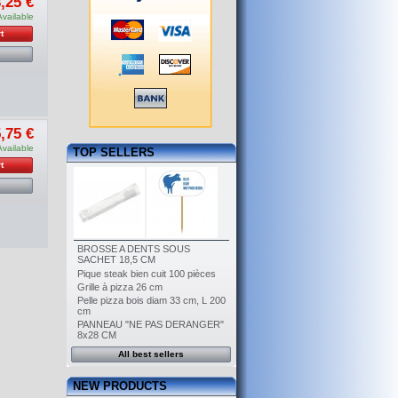
,25 €
Available
t
,75 €
Available
TOP SELLERS
t
BROSSE A DENTS SOUS
SACHET 18,5 CM
Pique steak bien cuit 100 pièces
Grille à pizza 26 cm
Pelle pizza bois diam 33 cm, L 200
cm
PANNEAU "NE PAS DERANGER"
8x28 CM
All best sellers
NEW PRODUCTS