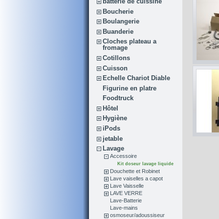
batterie de cuissine
Boucherie
Boulangerie
Buanderie
Cloches plateau a
fromage
Cotillons
Cuisson
Echelle Chariot Diable
Figurine en platre
Foodtruck
Hôtel
Hygiène
iPods
jetable
Lavage
Accessoire
Kit doseur lavage liquide
Douchette et Robinet
Lave vaiselles a capot
Lave Vaisselle
LAVE VERRE
Lave-Batterie
Lave-mains
osmoseur/adoussiseur