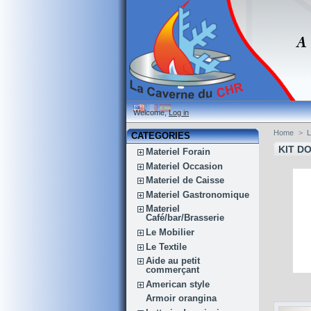
Welcome,
Log in
Home
>
CATEGORIES
KIT D
Materiel Forain
Materiel Occasion
Materiel de Caisse
Materiel Gastronomique
Materiel
Café/bar/Brasserie
Le Mobilier
Le Textile
Aide au petit
commerçant
American style
Armoir orangina