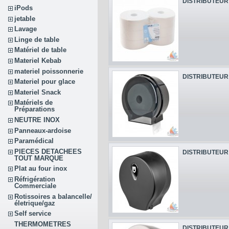
DISTRIBUTEUR 
iPods
jetable
Lavage
Linge de table
Matériel de table
Materiel Kebab
materiel poissonnerie
DISTRIBUTEUR 
Materiel pour glace
Materiel Snack
Matériels de
Préparations
NEUTRE INOX
Panneaux-ardoise
Paramédical
PIECES DETACHEES
DISTRIBUTEUR 
TOUT MARQUE
Plat au four inox
Réfrigération
Commerciale
Rotissoires a balancelle/
életrique/gaz
Self service
THERMOMETRES
DISTRIBUTEUR 