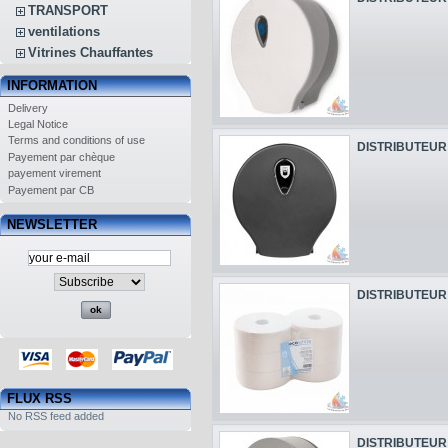
TRANSPORT
ventilations
Vitrines Chauffantes
INFORMATION
Delivery
Legal Notice
Terms and conditions of use
DISTRIBUTEUR 
Payement par chèque
payement virement
Payement par CB
NEWSLETTER
DISTRIBUTEUR 
FLUX RSS
No RSS feed added
DISTRIBUTEUR 