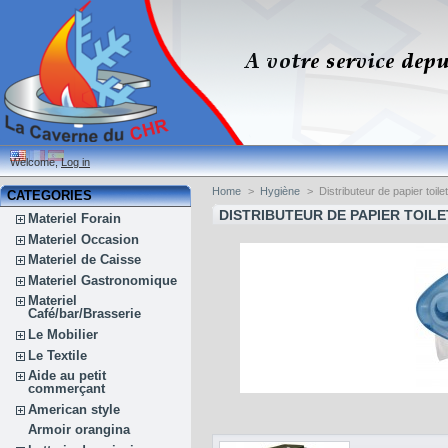
Welcome,
Log in
Home
>
Hygiène
>
Distributeur de papier toile
CATEGORIES
DISTRIBUTEUR DE PAPIER TOIL
Materiel Forain
Materiel Occasion
Materiel de Caisse
Materiel Gastronomique
Materiel
Café/bar/Brasserie
Le Mobilier
Le Textile
Aide au petit
commerçant
American style
Armoir orangina