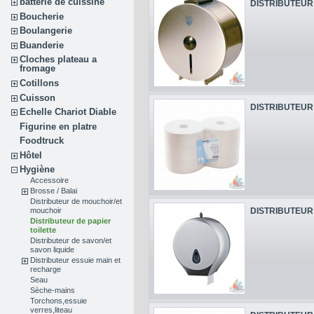
batterie de cuissine
DISTRIBUTEUR 
Boucherie
Boulangerie
Buanderie
Cloches plateau a
fromage
Cotillons
Cuisson
DISTRIBUTEUR 
Echelle Chariot Diable
Figurine en platre
Foodtruck
Hôtel
Hygiène
Accessoire
Brosse / Balai
Distributeur de mouchoir/et
DISTRIBUTEUR 
mouchoir
Distributeur de papier
toilette
Distributeur de savon/et
savon liquide
Distributeur essuie main et
recharge
Seau
Sèche-mains
Torchons,essuie
verres,liteau