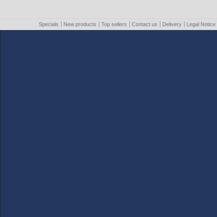
Specials
New products
Top sellers
Contact us
Delivery
Legal Notice