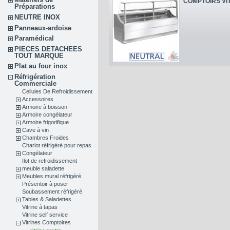
COMPTOIRS VI
Préparations
NEUTRE INOX
Panneaux-ardoise
Paramédical
PIECES DETACHEES
TOUT MARQUE
Plat au four inox
Réfrigération
Commerciale
Cellules De Refroidissement
Accessoires
Armoire à boisson
Armoire congélateur
Armoire frigorifique
Cave à vin
Chambres Froides
Chariot réfrigéré pour repas
Congélateur
Ilot de refroidissement
meuble saladette
Meubles mural réfrigéré
Présentoir à poser
Soubassement réfrigéré
Tables & Saladettes
Vitrine à tapas
Vitrine self service
Vitrines Comptoires