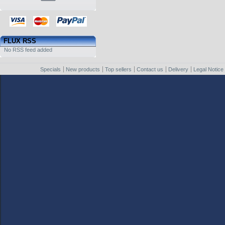
FLUX RSS
No RSS feed added
Specials
New products
Top sellers
Contact us
Delivery
Legal Notice