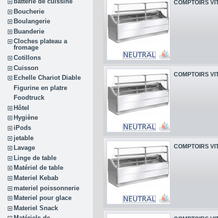
batterie de cuissine
COMPTOIRS VIT
Boucherie
Boulangerie
Buanderie
Cloches plateau a
fromage
Cotillons
Cuisson
COMPTOIRS VIT
Echelle Chariot Diable
Figurine en platre
Foodtruck
Hôtel
Hygiène
iPods
jetable
COMPTOIRS VIT
Lavage
Linge de table
Matériel de table
Materiel Kebab
materiel poissonnerie
Materiel pour glace
Materiel Snack
Matériels de