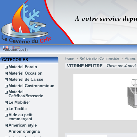
Welcome,
Log in
Home
>
Réfrigération Commerciale
>
Vitrine
CATEGORIES
VITRINE NEUTRE
There are 4 prod
Materiel Forain
Materiel Occasion
Materiel de Caisse
Materiel Gastronomique
Materiel
Café/bar/Brasserie
Le Mobilier
Le Textile
Aide au petit
commerçant
American style
Armoir orangina