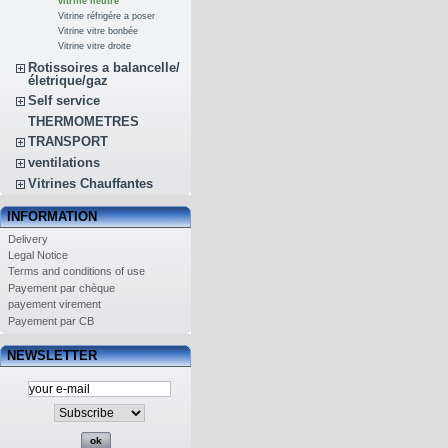
vitrine neutre
Vitrine réfrigére a poser
Vitrine vitre bonbée
Vitrine vitre droite
Rotissoires a balancelle/
életrique/gaz
Self service
THERMOMETRES
TRANSPORT
ventilations
Vitrines Chauffantes
INFORMATION
Delivery
Legal Notice
Terms and conditions of use
Payement par chèque
payement virement
Payement par CB
NEWSLETTER