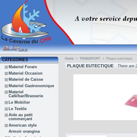
Welcome,
Log in
Home
>
TRANSPORT
>
Plaque eutectique
CATEGORIES
PLAQUE EUTECTIQUE
There are 
Materiel Forain
Materiel Occasion
Materiel de Caisse
Materiel Gastronomique
Materiel
Café/bar/Brasserie
Le Mobilier
Le Textile
Aide au petit
commerçant
American style
Armoir orangina