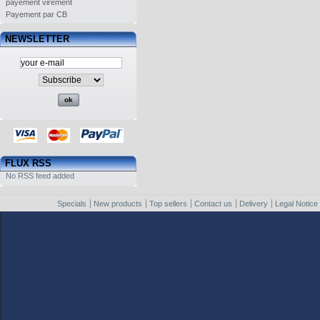
payement virement
Payement par CB
NEWSLETTER
FLUX RSS
No RSS feed added
Specials
New products
Top sellers
Contact us
Delivery
Legal Notice