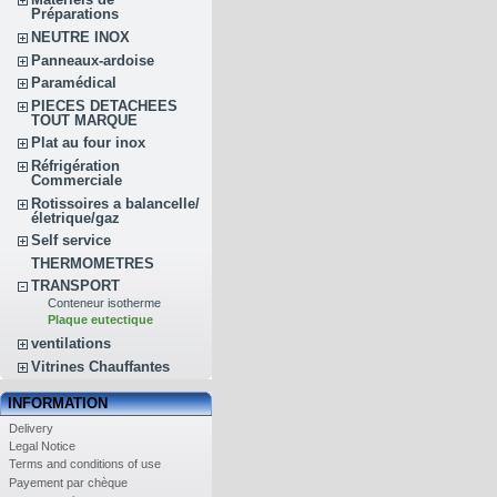
Préparations
NEUTRE INOX
Panneaux-ardoise
Paramédical
PIECES DETACHEES
TOUT MARQUE
Plat au four inox
Réfrigération
Commerciale
Rotissoires a balancelle/
életrique/gaz
Self service
THERMOMETRES
TRANSPORT
Conteneur isotherme
Plaque eutectique
ventilations
Vitrines Chauffantes
INFORMATION
Delivery
Legal Notice
Terms and conditions of use
Payement par chèque