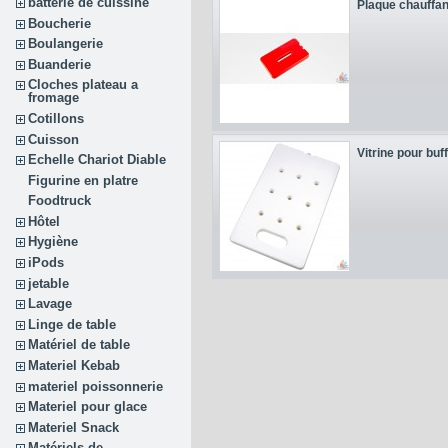
batterie de cuissine
Plaque chauffan
Boucherie
Boulangerie
Buanderie
Cloches plateau a
fromage
Cotillons
Cuisson
Vitrine pour bu
Echelle Chariot Diable
Figurine en platre
Foodtruck
Hôtel
Hygiène
iPods
jetable
Lavage
Linge de table
Matériel de table
Materiel Kebab
materiel poissonnerie
Materiel pour glace
Materiel Snack
Matériels de