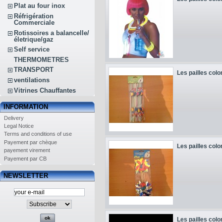
Plat au four inox
Réfrigération
Commerciale
Rotissoires a balancelle/
életrique/gaz
Self service
THERMOMETRES
TRANSPORT
Les pailles colo
ventilations
Vitrines Chauffantes
INFORMATION
Delivery
Legal Notice
Terms and conditions of use
Payement par chèque
Les pailles colo
payement virement
Payement par CB
NEWSLETTER
Les pailles colo