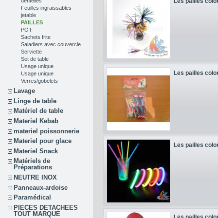
Les pailles colo
dentelles
Feuilles ingraissables
jetable
PAILLES
POT
Sachets frite
Saladiers avec couvercle
Serviette
Set de table
Usage unique
Les pailles colo
Usage unique
Verres/gobelets
Lavage
Linge de table
Matériel de table
Materiel Kebab
materiel poissonnerie
Materiel pour glace
Les pailles colo
Materiel Snack
Matériels de
Préparations
NEUTRE INOX
Panneaux-ardoise
Paramédical
PIECES DETACHEES
TOUT MARQUE
Les pailles colo