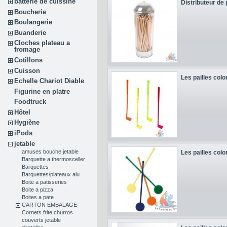
batterie de cuissine
Distributeur de p
Boucherie
Boulangerie
Buanderie
Cloches plateau a
fromage
Cotillons
Cuisson
Les pailles colo
Echelle Chariot Diable
Figurine en platre
Foodtruck
Hôtel
Hygiène
iPods
jetable
amuses bouche jetable
Les pailles colo
Barquette a thermosceller
Barquettes
Barquettes/plateaux alu
Boite a patisseries
Boite a pizza
Boites a pate
CARTON EMBALAGE
Cornets frite:churros
couverts jetable