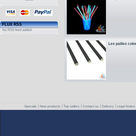
FLUX RSS
No RSS feed added
Les pailles colo
Specials
New products
Top sellers
Contact us
Delivery
Legal Notice