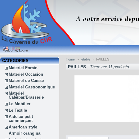
Welcome,
Log in
Home
>
jetable
>
PAILLES
CATEGORIES
PAILLES
There are 11 products.
Materiel Forain
Materiel Occasion
Materiel de Caisse
Materiel Gastronomique
Materiel
Café/bar/Brasserie
Le Mobilier
Le Textile
Aide au petit
commerçant
American style
Armoir orangina