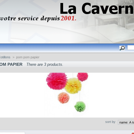
otillons
>
pom pom papier
OM PAPIER
There are 3 products.
sort by