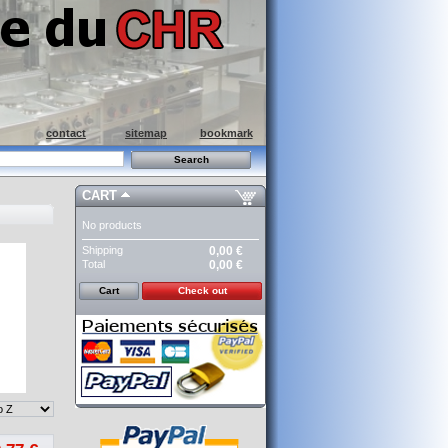
contact
sitemap
bookmark
CART
No products
Shipping
0,00 €
Total
0,00 €
Cart
Check out