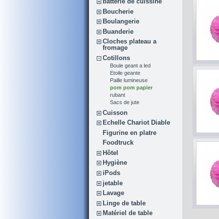
batterie de cuissine
Boucherie
Boulangerie
Buanderie
Cloches plateau a
fromage
Cotillons
Boule geant a led
Etoile geante
Paille lumineuse
pom pom papier
rubant
Sacs de jute
Cuisson
Echelle Chariot Diable
Figurine en platre
Foodtruck
Hôtel
Hygiène
iPods
jetable
Lavage
Linge de table
Matériel de table