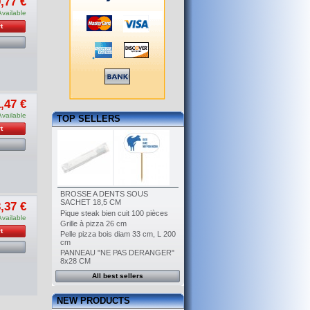
,77 €
Available
t
,47 €
Available
TOP SELLERS
t
BROSSE A DENTS SOUS
SACHET 18,5 CM
,37 €
Pique steak bien cuit 100 pièces
Available
Grille à pizza 26 cm
t
Pelle pizza bois diam 33 cm, L 200
cm
PANNEAU "NE PAS DERANGER"
8x28 CM
All best sellers
NEW PRODUCTS