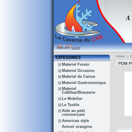
Welcome,
Log in
Home
>
C
CATEGORIES
POM P
Materiel Forain
Materiel Occasion
Materiel de Caisse
Materiel Gastronomique
Materiel
Café/bar/Brasserie
Le Mobilier
Le Textile
Aide au petit
commerçant
American style
Armoir orangina