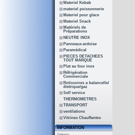
Materiel Kebab
materiel poissonnerie
Materiel pour glace
Materiel Snack
Matériels de
Préparations
NEUTRE INOX
Panneaux-ardoise
Paramédical
PIECES DETACHEES
TOUT MARQUE
Plat au four inox
Réfrigération
Commerciale
Rotissoires a balancelle/
életrique/gaz
Self service
THERMOMETRES
TRANSPORT
ventilations
Vitrines Chauffantes
INFORMATION
Delivery