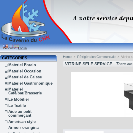
Welcome,
Log in
Home
>
Réfrigération Commerciale
>
Vitrine 
CATEGORIES
VITRINE SELF SERVICE
There are
Materiel Forain
Materiel Occasion
Materiel de Caisse
Materiel Gastronomique
Materiel
Café/bar/Brasserie
Le Mobilier
Le Textile
Aide au petit
commerçant
American style
Armoir orangina