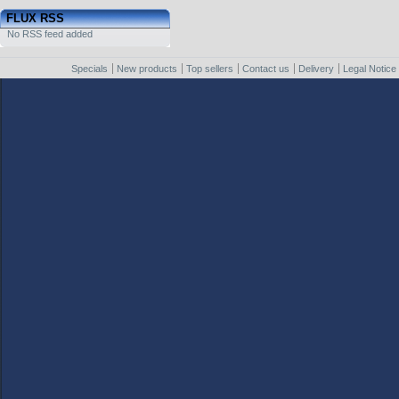
FLUX RSS
No RSS feed added
Specials
New products
Top sellers
Contact us
Delivery
Legal Notice