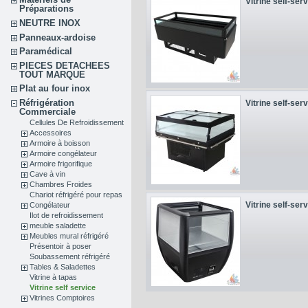
Vitrine self-serv
Préparations
NEUTRE INOX
Panneaux-ardoise
Paramédical
PIECES DETACHEES
TOUT MARQUE
Plat au four inox
Réfrigération
Vitrine self-serv
Commerciale
Cellules De Refroidissement
Accessoires
Armoire à boisson
Armoire congélateur
Armoire frigorifique
Cave à vin
Chambres Froides
Chariot réfrigéré pour repas
Vitrine self-serv
Congélateur
Ilot de refroidissement
meuble saladette
Meubles mural réfrigéré
Présentoir à poser
Soubassement réfrigéré
Tables & Saladettes
Vitrine à tapas
Vitrine self service
Vitrines Comptoires