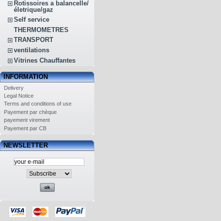
Rotissoires a balancelle/
életrique/gaz
Self service
THERMOMETRES
TRANSPORT
ventilations
Vitrines Chauffantes
INFORMATION
Delivery
Legal Notice
Terms and conditions of use
Payement par chèque
payement virement
Payement par CB
NEWSLETTER