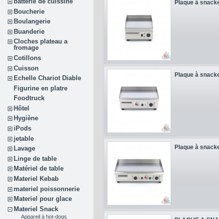
batterie de cuissine
Plaque à snacke
Boucherie
Boulangerie
Buanderie
Cloches plateau a
fromage
Cotillons
Cuisson
Plaque à snacke
Echelle Chariot Diable
Figurine en platre
Foodtruck
Hôtel
Hygiène
iPods
jetable
Plaque à snacke
Lavage
Linge de table
Matériel de table
Materiel Kebab
materiel poissonnerie
Materiel pour glace
Materiel Snack
Appareil à hot-dogs