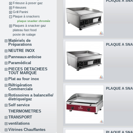
PLAQUE A SNA
Friteuse à poser gaz
Friteuses
Grill Panini
Plaque à snackers
plaque snacker chromée
Plaques à snacker gaz
plateau fast food
poste de salage
Matériels de
Préparations
PLAQUE A SNA
NEUTRE INOX
Panneaux-ardoise
Paramédical
PIECES DETACHEES
TOUT MARQUE
Plat au four inox
Réfrigération
PLAQUE A SNA
Commerciale
Rotissoires a balancelle/
életrique/gaz
Self service
THERMOMETRES
TRANSPORT
ventilations
Vitrines Chauffantes
PLAQUE A SNA