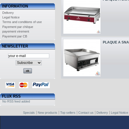
INFORMATION
Delivery
Legal Notice
Terms and conditions of use
Payement par chèque
payement virement
Payement par CB
PLAQUE A SNA
NEWSLETTER
FLUX RSS
No RSS feed added
Specials
New products
Top sellers
Contact us
Delivery
Legal Notice