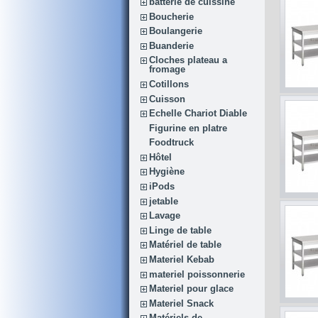
batterie de cuissine
Boucherie
Boulangerie
Buanderie
Cloches plateau a
fromage
Cotillons
Cuisson
Echelle Chariot Diable
Figurine en platre
Foodtruck
Hôtel
Hygiène
iPods
jetable
Lavage
Linge de table
Matériel de table
Materiel Kebab
materiel poissonnerie
Materiel pour glace
Materiel Snack
Matériels de