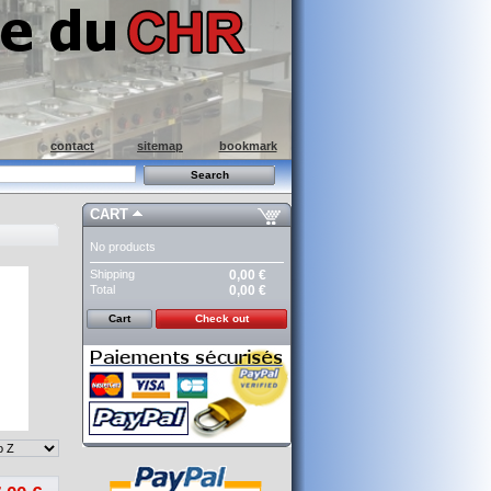
contact
sitemap
bookmark
CART
No products
Shipping
0,00 €
Total
0,00 €
Cart
Check out