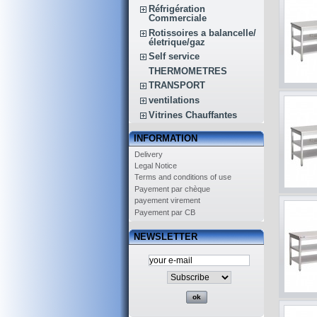
Réfrigération
Commerciale
Rotissoires a balancelle/
életrique/gaz
Self service
THERMOMETRES
TRANSPORT
ventilations
Vitrines Chauffantes
INFORMATION
Delivery
Legal Notice
Terms and conditions of use
Payement par chèque
payement virement
Payement par CB
NEWSLETTER