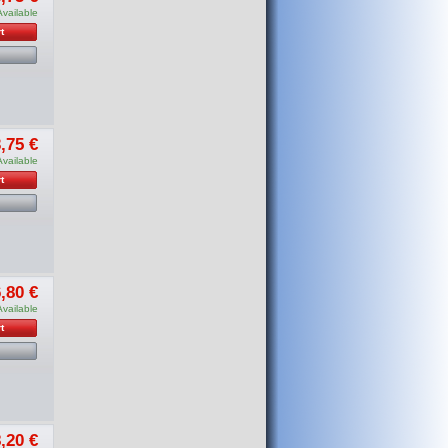
Available
t
,75 €
Available
t
,80 €
Available
t
,20 €