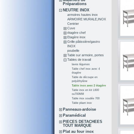
Préparations
NEUTRE INOX
armoires hautes inox
ARMOIRE MURALE,INOX
Centrier
Cuve
étagère chef
Etagère inox
Grille pâtissière/gastro
INOX
poubelle
Table sur armoire, portes
Tables de travail
laves légumes
Table chef inox avec 4
étagére
Table de découpe en
polyéthylène
Table inox avec 2 étagére
Table inox en kit L600
ou700MM
Table inox soudée 700
Table pliant inox
Panneaux-ardoise
Paramédical
PIECES DETACHEES
TOUT MARQUE
Plat au four inox