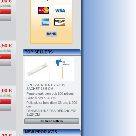
,00 €
Available
t
,50 €
Available
TOP SELLERS
t
BROSSE A DENTS SOUS
SACHET 18,5 CM
,00 €
Pique steak bien cuit 100 pièces
Available
Grille à pizza 26 cm
t
Pelle pizza bois diam 33 cm, L 200
cm
PANNEAU "NE PAS DERANGER"
8x28 CM
All best sellers
NEW PRODUCTS
,10 €