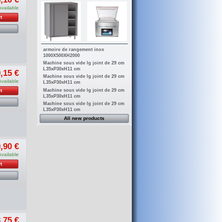
Available
t
armoire de rangement inox
1000X500XH2000
Machine sous vide lg joint de 29 cm
L35xP30xH11 cm
,15 €
Machine sous vide lg joint de 29 cm
Available
L35xP30xH11 cm
Machine sous vide lg joint de 29 cm
t
L35xP30xH11 cm
Machine sous vide lg joint de 29 cm
L35xP30xH11 cm
All new products
,90 €
Available
t
,75 €