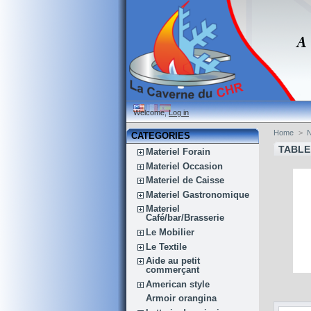
Welcome,
Log in
Home
>
CATEGORIES
TABLE
Materiel Forain
Materiel Occasion
Materiel de Caisse
Materiel Gastronomique
Materiel
Café/bar/Brasserie
Le Mobilier
Le Textile
Aide au petit
commerçant
American style
Armoir orangina