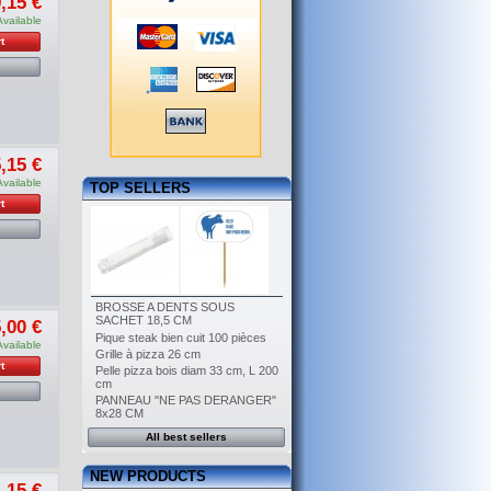
,15 €
Available
t
,15 €
Available
TOP SELLERS
t
BROSSE A DENTS SOUS
SACHET 18,5 CM
,00 €
Pique steak bien cuit 100 pièces
Available
Grille à pizza 26 cm
t
Pelle pizza bois diam 33 cm, L 200
cm
PANNEAU "NE PAS DERANGER"
8x28 CM
All best sellers
NEW PRODUCTS
,15 €