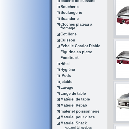
batterie de cuissine
Boucherie
Boulangerie
Buanderie
Cloches plateau a
fromage
Cotillons
Cuisson
Echelle Chariot Diable
Figurine en platre
Foodtruck
Hôtel
Hygiène
iPods
jetable
Lavage
Linge de table
Matériel de table
Materiel Kebab
materiel poissonnerie
Materiel pour glace
Materiel Snack
Appareil à hot-dogs