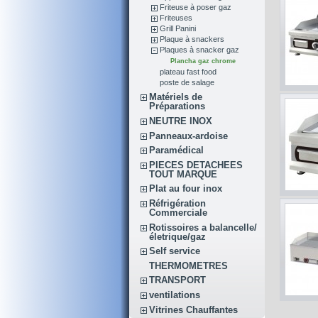
Friteuse à poser gaz
Friteuses
Grill Panini
Plaque à snackers
Plaques à snacker gaz
Plancha gaz chrome
plateau fast food
poste de salage
Matériels de
Préparations
NEUTRE INOX
Panneaux-ardoise
Paramédical
PIECES DETACHEES
TOUT MARQUE
Plat au four inox
Réfrigération
Commerciale
Rotissoires a balancelle/
életrique/gaz
Self service
THERMOMETRES
TRANSPORT
ventilations
Vitrines Chauffantes