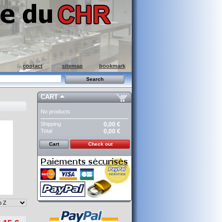
contact
sitemap
bookmark
CART
No products
Shipping
0,00 €
Total
0,00 €
Cart
Check out