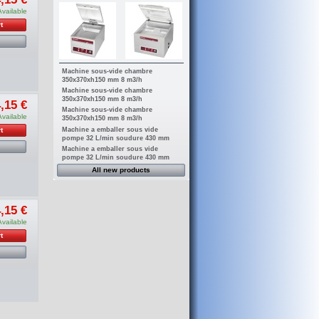
Available
t
Machine sous-vide chambre
350x370xh150 mm 8 m3/h
Machine sous-vide chambre
350x370xh150 mm 8 m3/h
,15 €
Machine sous-vide chambre
Available
350x370xh150 mm 8 m3/h
Machine a emballer sous vide
t
pompe 32 L/min soudure 430 mm
Machine a emballer sous vide
pompe 32 L/min soudure 430 mm
All new products
,15 €
Available
t