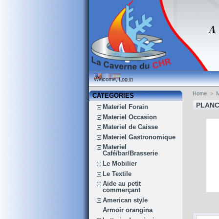
Welcome,
Log in
Home
>
M
CATEGORIES
PLAN
Materiel Forain
Materiel Occasion
Materiel de Caisse
Materiel Gastronomique
Materiel
Café/bar/Brasserie
Le Mobilier
Le Textile
Aide au petit
commerçant
American style
Armoir orangina