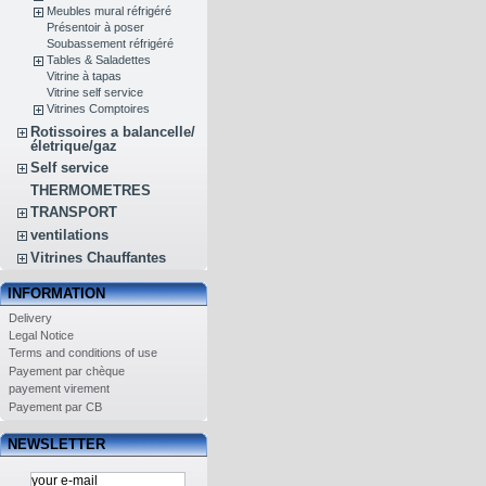
Meubles mural réfrigéré
Présentoir à poser
Soubassement réfrigéré
Tables & Saladettes
Vitrine à tapas
Vitrine self service
Vitrines Comptoires
Rotissoires a balancelle/
életrique/gaz
Self service
THERMOMETRES
TRANSPORT
ventilations
Vitrines Chauffantes
INFORMATION
Delivery
Legal Notice
Terms and conditions of use
Payement par chèque
payement virement
Payement par CB
NEWSLETTER