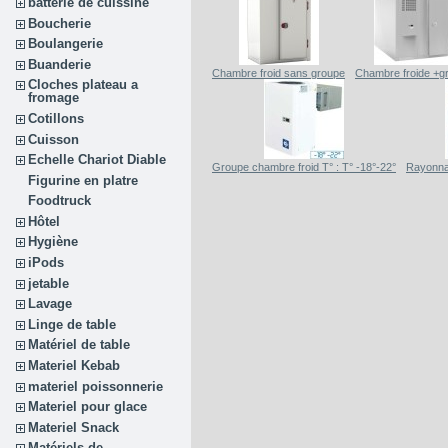
batterie de cuissine
Boucherie
Boulangerie
Buanderie
Chambre froid sans groupe
Chambre froide +g
Cloches plateau a
fromage
Cotillons
Cuisson
Echelle Chariot Diable
Groupe chambre froid T° : T° -18°-22°
Rayonna
Figurine en platre
Foodtruck
Hôtel
Hygiène
iPods
jetable
Lavage
Linge de table
Matériel de table
Materiel Kebab
materiel poissonnerie
Materiel pour glace
Materiel Snack
Matériels de