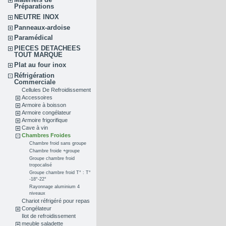
Préparations
NEUTRE INOX
Panneaux-ardoise
Paramédical
PIECES DETACHEES
TOUT MARQUE
Plat au four inox
Réfrigération
Commerciale
Cellules De Refroidissement
Accessoires
Armoire à boisson
Armoire congélateur
Armoire frigorifique
Cave à vin
Chambres Froides
Chambre froid sans groupe
Chambre froide +groupe
Groupe chambre froid
tropocalisé
Groupe chambre froid T° : T°
-18°-22°
Rayonnage aluminium 4
niveaux
Chariot réfrigéré pour repas
Congélateur
Ilot de refroidissement
meuble saladette