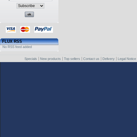
FLUX RSS
No RSS feed added
Specials
New products
Top sellers
Contact us
Delivery
Legal Notice