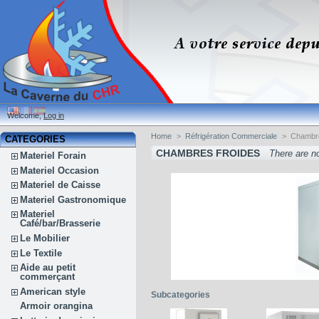
Welcome,
Log in
Home
>
Réfrigération Commerciale
>
Chambr
CATEGORIES
CHAMBRES FROIDES
There are n
Materiel Forain
Materiel Occasion
Materiel de Caisse
Materiel Gastronomique
Materiel
Café/bar/Brasserie
Le Mobilier
Le Textile
Aide au petit
commerçant
American style
Subcategories
Armoir orangina