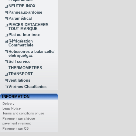
NEUTRE INOX
Panneaux-ardoise
Paramédical
PIECES DETACHEES
TOUT MARQUE
Plat au four inox
Réfrigération
Commerciale
Rotissoires a balancelle/
életrique/gaz
Self service
THERMOMETRES
TRANSPORT
ventilations
Vitrines Chauffantes
INFORMATION
Delivery
Legal Notice
Terms and conditions of use
Payement par chèque
payement virement
Payement par CB