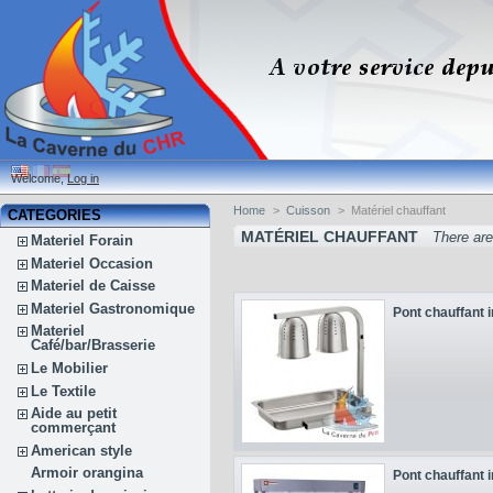
Welcome,
Log in
Home
>
Cuisson
>
Matériel chauffant
CATEGORIES
MATÉRIEL CHAUFFANT
There are
Materiel Forain
Materiel Occasion
Materiel de Caisse
Materiel Gastronomique
Pont chauffant i
Materiel
Café/bar/Brasserie
Le Mobilier
Le Textile
Aide au petit
commerçant
American style
Armoir orangina
Pont chauffant i