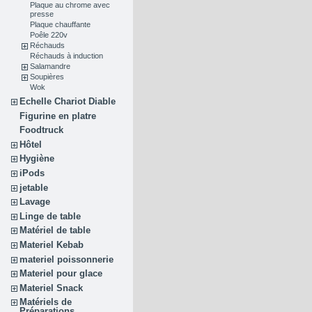
Plaque au chrome avec
presse
Plaque chauffante
Poêle 220v
Réchauds
Réchauds à induction
Salamandre
Soupières
Wok
Echelle Chariot Diable
Figurine en platre
Foodtruck
Hôtel
Hygiène
iPods
jetable
Lavage
Linge de table
Matériel de table
Materiel Kebab
materiel poissonnerie
Materiel pour glace
Materiel Snack
Matériels de
Préparations