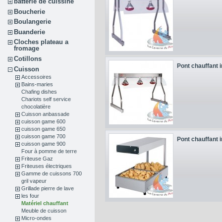
batterie de cuissine
Boucherie
Boulangerie
Buanderie
Cloches plateau a
fromage
Cotillons
Pont chauffant i
Cuisson
Accessoires
Bains-maries
Chafing dishes
Chariots self service
chocolatière
Cuisson anbassade
cuisson game 600
cuisson game 650
cuisson game 700
Pont chauffant i
cuisson game 900
Four à pomme de terre
Friteuse Gaz
Friteuses électriques
Gamme de cuissons 700
gril vapeur
Grillade pierre de lave
les four
Matériel chauffant
Meuble de cuisson
Micro-ondes