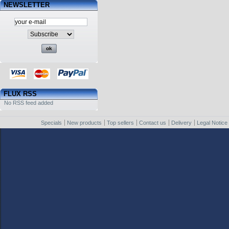
NEWSLETTER
FLUX RSS
No RSS feed added
Specials
New products
Top sellers
Contact us
Delivery
Legal Notice