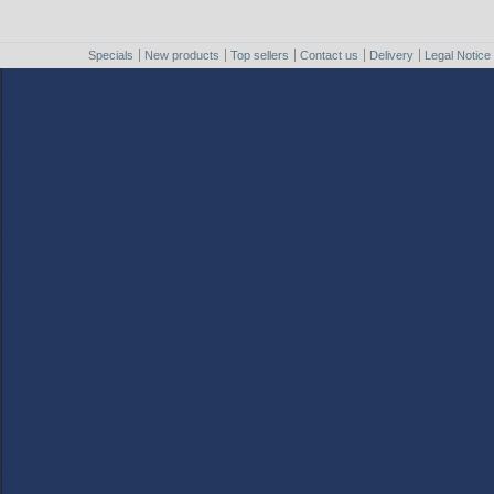
Specials
New products
Top sellers
Contact us
Delivery
Legal Notice