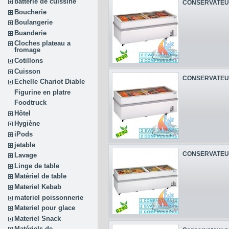
batterie de cuissine
CONSERVATEUR
Boucherie
Boulangerie
Buanderie
Cloches plateau a
fromage
Cotillons
Cuisson
CONSERVATEUR
Echelle Chariot Diable
Figurine en platre
Foodtruck
Hôtel
Hygiène
iPods
jetable
CONSERVATEUR
Lavage
Linge de table
Matériel de table
Materiel Kebab
materiel poissonnerie
Materiel pour glace
Materiel Snack
Matériels de