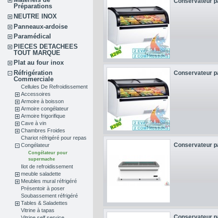
Conservateur pa
Préparations
NEUTRE INOX
Panneaux-ardoise
Paramédical
PIECES DETACHEES
TOUT MARQUE
Plat au four inox
Réfrigération
Conservateur pa
Commerciale
Cellules De Refroidissement
Accessoires
Armoire à boisson
Armoire congélateur
Armoire frigorifique
Cave à vin
Chambres Froides
Chariot réfrigéré pour repas
Conservateur pa
Congélateur
Congélateur pour
supermache
Ilot de refroidissement
meuble saladette
Meubles mural réfrigéré
Présentoir à poser
Soubassement réfrigéré
Tables & Saladettes
Vitrine à tapas
Conservateur pa
Vitrine self service