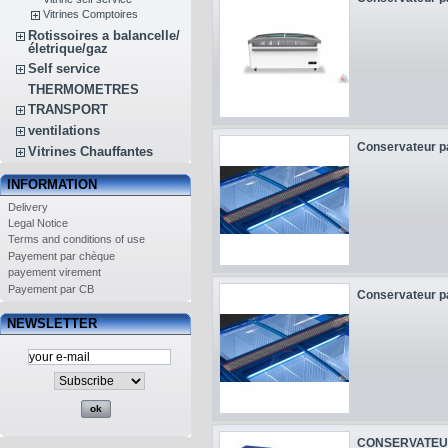
Vitrines Comptoires
Rotissoires a balancelle/
életrique/gaz
Self service
THERMOMETRES
TRANSPORT
ventilations
Conservateur pa
Vitrines Chauffantes
INFORMATION
Delivery
Legal Notice
Terms and conditions of use
Payement par chèque
payement virement
Payement par CB
Conservateur pa
NEWSLETTER
CONSERVATEUR