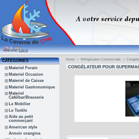
Welcome,
Log in
Home
>
Réfrigération Commerciale
>
Congéla
CATEGORIES
CONGÉLATEUR POUR SUPERMA
Materiel Forain
Materiel Occasion
Materiel de Caisse
Materiel Gastronomique
Materiel
Café/bar/Brasserie
Le Mobilier
Le Textile
Aide au petit
commerçant
American style
Armoir orangina