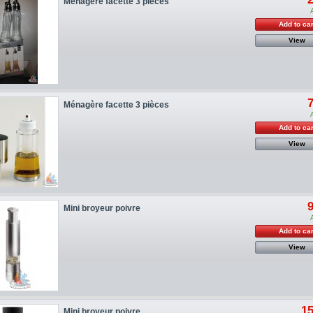
Ménagère facette 3 pièces
Add to car
View
7
Ménagère facette 3 pièces
Add to car
View
9
Mini broyeur poivre
Add to car
View
15
Mini broyeur poivre