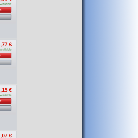
Available
t
,77 €
Available
t
,15 €
Available
t
,07 €