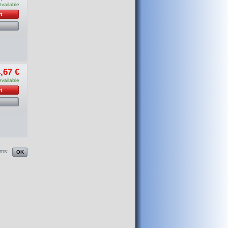
Available
t
,67 €
Available
t
ems: