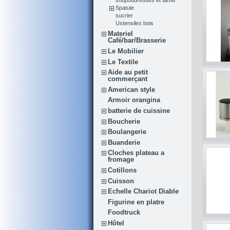
Spatule
sucrier
Ustensiles bois
Materiel
Café/bar/Brasserie
Le Mobilier
Le Textile
Aide au petit
commerçant
American style
Armoir orangina
batterie de cuissine
Boucherie
Boulangerie
Buanderie
Cloches plateau a
fromage
Cotillons
Cuisson
Echelle Chariot Diable
Figurine en platre
Foodtruck
Hôtel