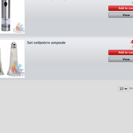
Add to car
View
4
Set sel/poivre ampoule
Add to car
View
it