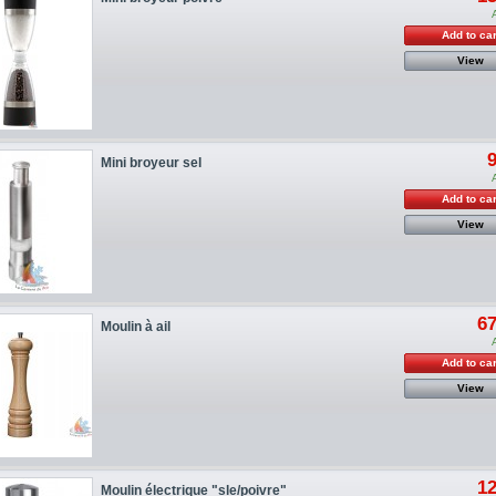
Add to car
View
9
Mini broyeur sel
Add to car
View
67
Moulin à ail
Add to car
View
12
Moulin électrique "sle/poivre"