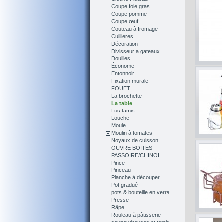
Coupe foie gras
Coupe pomme
Coupe œuf
Couteau à fromage
Cuillieres
Décoration
Divisseur a gateaux
Douilles
Économe
Entonnoir
Fixation murale
FOUET
La brochette
La table
Les tamis
Louche
Moule
Moulin à tomates
Noyaux de cuisson
OUVRE BOITES
PASSOIRE/CHINOI
Pince
Pinceau
Planche à découper
Pot gradué
pots & bouteille en verre
Presse
Râpe
Rouleau à pâtisserie
soupoudreuses et tamis