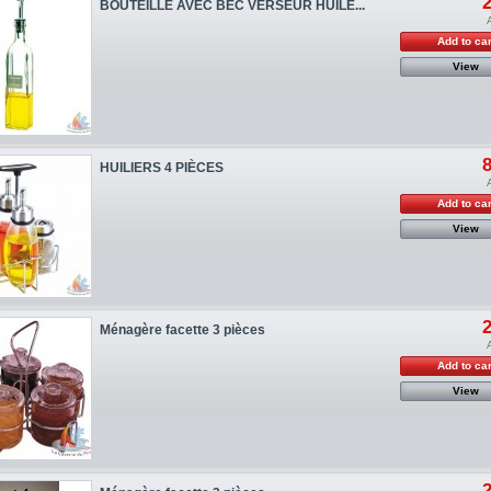
2
BOUTEILLE AVEC BEC VERSEUR HUILE...
Add to car
View
8
HUILIERS 4 PIÈCES
Add to car
View
2
Ménagère facette 3 pièces
Add to car
View
2