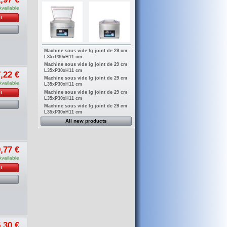
Available
t
Machine sous vide lg joint de 29 cm
L35xP30xH11 cm
Machine sous vide lg joint de 29 cm
L35xP30xH11 cm
,22 €
Machine sous vide lg joint de 29 cm
Available
L35xP30xH11 cm
Machine sous vide lg joint de 29 cm
t
L35xP30xH11 cm
Machine sous vide lg joint de 29 cm
L35xP30xH11 cm
All new products
,77 €
Available
t
,30 €