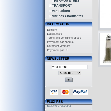
THERMOMETRES
TRANSPORT
ventilations
Vitrines Chauffantes
INFORMATION
Delivery
Legal Notice
Terms and conditions of use
Payement par chèque
payement virement
Payement par CB
NEWSLETTER
FLUX RSS
No RSS feed added