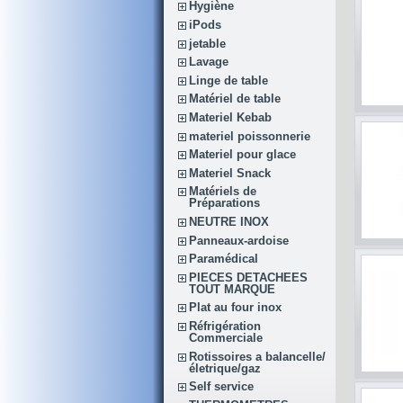
Hygiène
iPods
jetable
Lavage
Linge de table
Matériel de table
Materiel Kebab
materiel poissonnerie
Materiel pour glace
Materiel Snack
Matériels de
Préparations
NEUTRE INOX
Panneaux-ardoise
Paramédical
PIECES DETACHEES
TOUT MARQUE
Plat au four inox
Réfrigération
Commerciale
Rotissoires a balancelle/
életrique/gaz
Self service