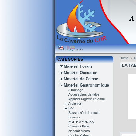
Welcome,
Log in
Home
>
M
CATEGORIES
LA TA
Materiel Forain
Materiel Occasion
Materiel de Caisse
Materiel Gastronomique
A fromage
Accessoires de table
Appareil raglette et fondu
Araignier
Bac
Bassine/Cul de poule
Beurrier
BOITE A EPICES
Chinois / Pilon
ciseaux divers
Cloche Plateau