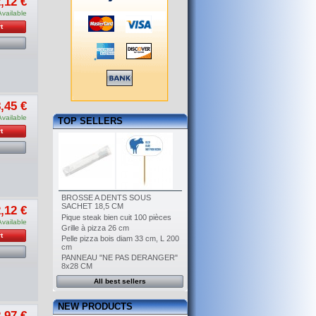
,12 €
Available
t
,45 €
Available
TOP SELLERS
t
BROSSE A DENTS SOUS
SACHET 18,5 CM
,12 €
Pique steak bien cuit 100 pièces
Available
Grille à pizza 26 cm
t
Pelle pizza bois diam 33 cm, L 200
cm
PANNEAU "NE PAS DERANGER"
8x28 CM
All best sellers
NEW PRODUCTS
,97 €