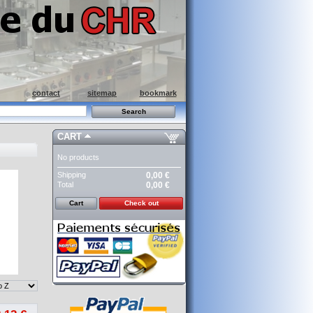
contact
sitemap
bookmark
CART
No products
Shipping
0,00 €
Total
0,00 €
Cart
Check out