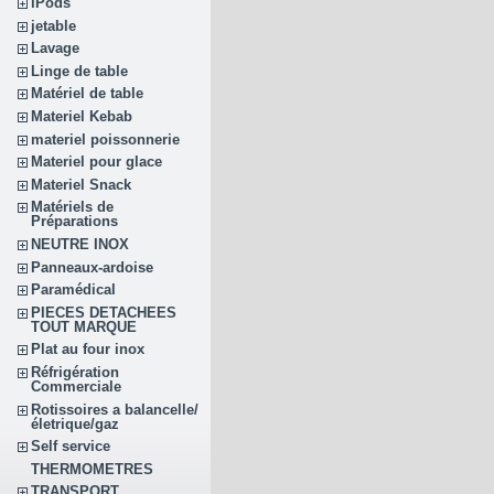
iPods
jetable
Lavage
Linge de table
Matériel de table
Materiel Kebab
materiel poissonnerie
Materiel pour glace
Materiel Snack
Matériels de
Préparations
NEUTRE INOX
Panneaux-ardoise
Paramédical
PIECES DETACHEES
TOUT MARQUE
Plat au four inox
Réfrigération
Commerciale
Rotissoires a balancelle/
életrique/gaz
Self service
THERMOMETRES
TRANSPORT