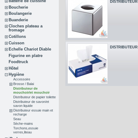
batterie de cuissine
DISTRIBUTEUR 
Boucherie
Boulangerie
Buanderie
Cloches plateau a
fromage
Cotillons
Cuisson
DISTRIBUTEUR 
Echelle Chariot Diable
Figurine en platre
Foodtruck
Hôtel
Hygiène
Accessoire
Brosse / Balai
Distributeur de
mouchoir/et mouchoir
Distributeur de papier toilette
Distributeur de savon/et
savon liquide
Distributeur essuie main et
recharge
Seau
Sèche-mains
Torchons,essuie
verres,liteau