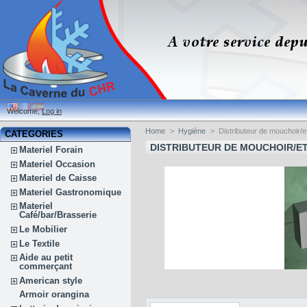
Welcome,
Log in
Home
>
Hygiène
>
Distributeur de mouchoir/
CATEGORIES
DISTRIBUTEUR DE MOUCHOIR/E
Materiel Forain
Materiel Occasion
Materiel de Caisse
Materiel Gastronomique
Materiel
Café/bar/Brasserie
Le Mobilier
Le Textile
Aide au petit
commerçant
American style
Armoir orangina