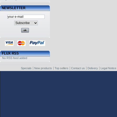
NEWSLETTER
FLUX RSS
No RSS feed added
Specials
New products
Top sellers
Contact us
Delivery
Legal Notice