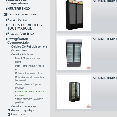
VITRINE TEMP. 
Préparations
NEUTRE INOX
Panneaux-ardoise
Paramédical
PIECES DETACHEES
TOUT MARQUE
Plat au four inox
Réfrigération
VITRINE TEMP. 
Commerciale
Cellules De Refroidissement
Accessoires
Armoire à boisson
Petit Réfrigérateur porte
pleine
Petit Réfrigérateur 4 faces
vitrée
Réfrigérateur porte vitrée
Refroidisseur de bouteilles
VITRINE TEMP. 
horizontal
Vitrine boissons 1 porte
positive
Vitrine boissons 2 porte
positive
Vitrine boissons 3/4 porte
positive
Armoire congélateur
Armoire frigorifique
Cave à vin