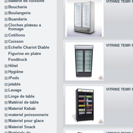
batterie de cuissine
VITRINE TEMP. 
Boucherie
Boulangerie
Buanderie
Cloches plateau a
fromage
Cotillons
Cuisson
VITRINE TEMP. 
Echelle Chariot Diable
Figurine en platre
Foodtruck
Hôtel
Hygiène
iPods
jetable
VITRINE TEMP. 
Lavage
Linge de table
Matériel de table
Materiel Kebab
materiel poissonnerie
Materiel pour glace
Materiel Snack
Matériels de