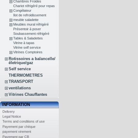
Chambres Froides
Chariot réfrigéré pour repas
Congélateur
Ilot de refroidissement
meuble saladette
Meubles mural réfrigéré
Présentoir à poser
Soubassement réfrigéré
Tables & Saladettes
Vitrine à tapas
Vitrine self service
Vitrines Comptoires
Rotissoires a balancelle/
életrique/gaz
Self service
THERMOMETRES
TRANSPORT
ventilations
Vitrines Chauffantes
INFORMATION
Delivery
Legal Notice
Terms and conditions of use
Payement par chèque
payement virement
Payement par CB