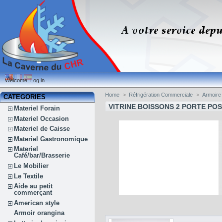
Welcome,
Log in
Home
>
Réfrigération Commerciale
>
Armoire
CATEGORIES
VITRINE BOISSONS 2 PORTE POS
Materiel Forain
Materiel Occasion
Materiel de Caisse
Materiel Gastronomique
Materiel
Café/bar/Brasserie
Le Mobilier
Le Textile
Aide au petit
commerçant
American style
Armoir orangina