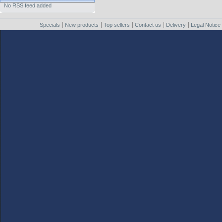
No RSS feed added
Specials
New products
Top sellers
Contact us
Delivery
Legal Notice