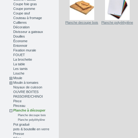
Coupe foie gras
Coupe pomme
Coupe œuf
Couteau à fromage
Cuillieres
Planche decoupe bois
Planche polyéthylène
Décoration
Divisseur a gateaux
Douilles
Économe
Entonnoir
Fixation murale
FOUET
La brochette
La table
Les tamis
Louche
Moule
Moulin à tomates
Noyaux de cuisson
OUVRE BOITES
PASSOIRE/CHINOI
Pince
Pinceau
Planche à découper
Planche decoupe bois
Planche polyéthylène
Pot gradué
pots & bouteille en verre
Presse