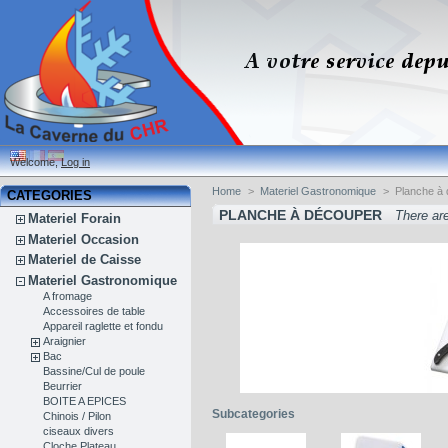
Welcome,
Log in
Home
>
Materiel Gastronomique
>
Planche à
CATEGORIES
PLANCHE À DÉCOUPER
There ar
Materiel Forain
Materiel Occasion
Materiel de Caisse
Materiel Gastronomique
A fromage
Accessoires de table
Appareil raglette et fondu
Araignier
Bac
Bassine/Cul de poule
Beurrier
BOITE A EPICES
Subcategories
Chinois / Pilon
ciseaux divers
Cloche Plateau