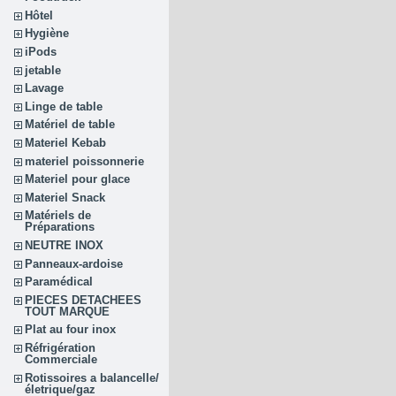
Hôtel
Hygiène
iPods
jetable
Lavage
Linge de table
Matériel de table
Materiel Kebab
materiel poissonnerie
Materiel pour glace
Materiel Snack
Matériels de
Préparations
NEUTRE INOX
Panneaux-ardoise
Paramédical
PIECES DETACHEES
TOUT MARQUE
Plat au four inox
Réfrigération
Commerciale
Rotissoires a balancelle/
életrique/gaz