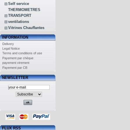
Self service
THERMOMETRES
TRANSPORT
ventilations
Vitrines Chauffantes
INFORMATION
Delivery
Legal Notice
Terms and conditions of use
Payement par chèque
payement virement
Payement par CB
NEWSLETTER
FLUX RSS