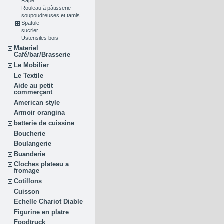
Râpe
Rouleau à pâtisserie
soupoudreuses et tamis
Spatule
sucrier
Ustensiles bois
Materiel
Café/bar/Brasserie
Le Mobilier
Le Textile
Aide au petit
commerçant
American style
Armoir orangina
batterie de cuissine
Boucherie
Boulangerie
Buanderie
Cloches plateau a
fromage
Cotillons
Cuisson
Echelle Chariot Diable
Figurine en platre
Foodtruck