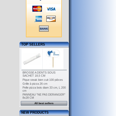
TOP SELLERS
BROSSE A DENTS SOUS
SACHET 18,5 CM
Pique steak bien cuit 100 pièces
Grille à pizza 26 cm
Pelle pizza bois diam 33 cm, L 200
cm
PANNEAU "NE PAS DERANGER"
8x28 CM
All best sellers
NEW PRODUCTS