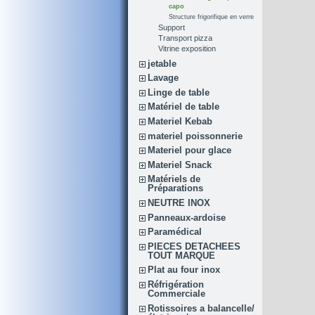
capo
Structure frigorifique en verre
Support
Transport pizza
Vitrine exposition
jetable
Lavage
Linge de table
Matériel de table
Materiel Kebab
materiel poissonnerie
Materiel pour glace
Materiel Snack
Matériels de
Préparations
NEUTRE INOX
Panneaux-ardoise
Paramédical
PIECES DETACHEES
TOUT MARQUE
Plat au four inox
Réfrigération
Commerciale
Rotissoires a balancelle/