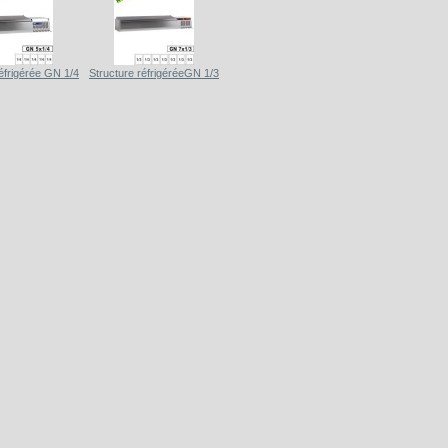
réfrigérée GN 1/4
Structure réfrigéréeGN 1/3