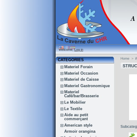
Welcome,
Log in
Home
>
i
CATEGORIES
STRUC
Materiel Forain
Materiel Occasion
Materiel de Caisse
Materiel Gastronomique
Materiel
Café/bar/Brasserie
Le Mobilier
Le Textile
Aide au petit
commerçant
American style
Subcateg
Armoir orangina