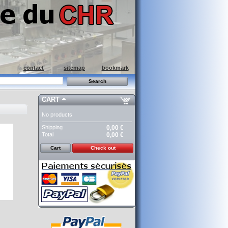
contact
sitemap
bookmark
CART
No products
Shipping
0,00 €
Total
0,00 €
Cart
Check out