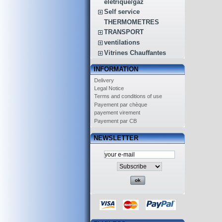
életrique/gaz
Self service
THERMOMETRES
TRANSPORT
ventilations
Vitrines Chauffantes
INFORMATION
Delivery
Legal Notice
Terms and conditions of use
Payement par chèque
payement virement
Payement par CB
NEWSLETTER