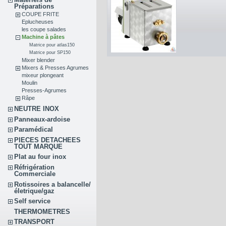
Préparations
COUPE FRITE
Eplucheuses
les coupe salades
Machine à pâtes
Matrice pour atlas150
Matrice pour SP150
Mixer blender
Mixers & Presses Agrumes
mixeur plongeant
Moulin
Presses-Agrumes
Râpe
NEUTRE INOX
Panneaux-ardoise
Paramédical
PIECES DETACHEES
TOUT MARQUE
Plat au four inox
Réfrigération
Commerciale
Rotissoires a balancelle/
életrique/gaz
Self service
THERMOMETRES
TRANSPORT