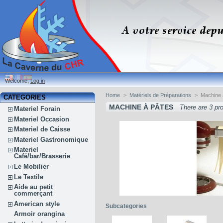
Welcome,
Log in
Home
>
Matériels de Préparations
>
Machine 
CATEGORIES
MACHINE À PÂTES
There are 3 pr
Materiel Forain
Materiel Occasion
Materiel de Caisse
Materiel Gastronomique
Materiel
Café/bar/Brasserie
Le Mobilier
Le Textile
Aide au petit
commerçant
American style
Subcategories
Armoir orangina