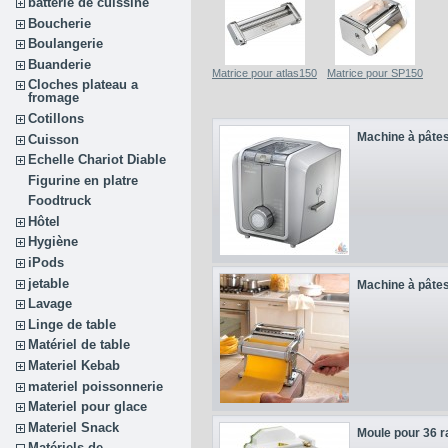
batterie de cuissine
Boucherie
Boulangerie
Buanderie
Matrice pour atlas150
Matrice pour SP150
Cloches plateau a
fromage
Cotillons
Machine à pâtes
Cuisson
Echelle Chariot Diable
Figurine en platre
Foodtruck
Hôtel
Hygiène
iPods
jetable
Machine à pâtes
Lavage
Linge de table
Matériel de table
Materiel Kebab
materiel poissonnerie
Materiel pour glace
Materiel Snack
Moule pour 36 ra
Matériels de