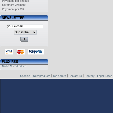
Payement par chèque
payement virement
Payement par CB
NEWSLETTER
FLUX RSS
No RSS feed added
Specials
New products
Top sellers
Contact us
Delivery
Legal Notice