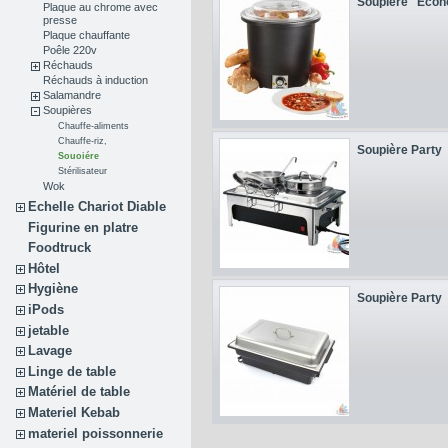
Soupière "Econ
Plaque au chrome avec
presse
Plaque chauffante
Poêle 220v
Réchauds
Réchauds à induction
Salamandre
Soupières
Chauffe-aliments
Chauffe-riz,
Soupière Party
Souoiére
Stérilisateur
Wok
Echelle Chariot Diable
Figurine en platre
Foodtruck
Hôtel
Hygiène
Soupière Party
iPods
jetable
Lavage
Linge de table
Matériel de table
Materiel Kebab
materiel poissonnerie