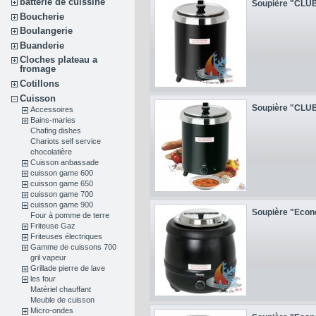
batterie de cuissine
Soupière "CLU
Boucherie
Boulangerie
Buanderie
Cloches plateau a
fromage
Cotillons
Cuisson
Soupière "CLU
Accessoires
Bains-maries
Chafing dishes
Chariots self service
chocolatière
Cuisson anbassade
cuisson game 600
cuisson game 650
cuisson game 700
cuisson game 900
Soupière "Econ
Four à pomme de terre
Friteuse Gaz
Friteuses électriques
Gamme de cuissons 700
gril vapeur
Grillade pierre de lave
les four
Matériel chauffant
Meuble de cuisson
Micro-ondes