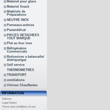
Materiel pour glace
Materiel Snack
Matériels de
Préparations
NEUTRE INOX
Panneaux-ardoise
Paramédical
PIECES DETACHEES
TOUT MARQUE
Plat au four inox
Réfrigération
Commerciale
Rotissoires a balancelle/
életrique/gaz
Self service
THERMOMETRES
TRANSPORT
ventilations
Vitrines Chauffantes
INFORMATION
Delivery
Legal Notice
Terms and conditions of use