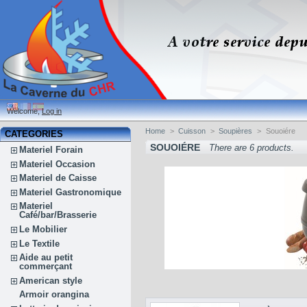
Welcome,
Log in
Home
>
Cuisson
>
Soupières
>
Souoiére
CATEGORIES
SOUOIÉRE
There are 6 products.
Materiel Forain
Materiel Occasion
Materiel de Caisse
Materiel Gastronomique
Materiel
Café/bar/Brasserie
Le Mobilier
Le Textile
Aide au petit
commerçant
American style
Armoir orangina