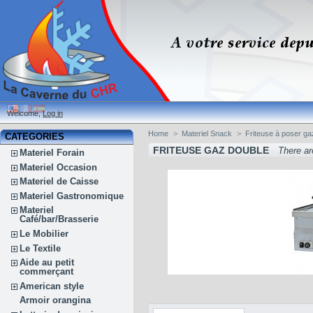
Welcome,
Log in
Home
>
Materiel Snack
>
Friteuse à poser ga
CATEGORIES
FRITEUSE GAZ DOUBLE
There ar
Materiel Forain
Materiel Occasion
Materiel de Caisse
Materiel Gastronomique
Materiel
Café/bar/Brasserie
Le Mobilier
Le Textile
Aide au petit
commerçant
American style
Armoir orangina