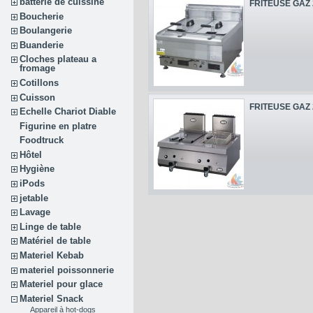
batterie de cuissine
FRITEUSE GAZ 2
Boucherie
Boulangerie
Buanderie
Cloches plateau a
fromage
Cotillons
Cuisson
FRITEUSE GAZ 2
Echelle Chariot Diable
Figurine en platre
Foodtruck
Hôtel
Hygiène
iPods
jetable
Lavage
Linge de table
Matériel de table
Materiel Kebab
materiel poissonnerie
Materiel pour glace
Materiel Snack
Appareil à hot-dogs