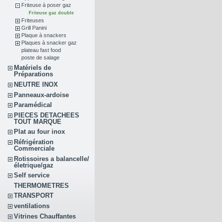
Friteuse à poser gaz
Friteuse gaz double
Friteuses
Grill Panini
Plaque à snackers
Plaques à snacker gaz
plateau fast food
poste de salage
Matériels de
Préparations
NEUTRE INOX
Panneaux-ardoise
Paramédical
PIECES DETACHEES
TOUT MARQUE
Plat au four inox
Réfrigération
Commerciale
Rotissoires a balancelle/
életrique/gaz
Self service
THERMOMETRES
TRANSPORT
ventilations
Vitrines Chauffantes