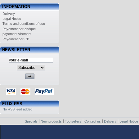
INFORMATION
Delivery
Legal Notice
Terms and conditions of use
Payement par chèque
payement virement
Payement par CB
NEWSLETTER
FLUX RSS
No RSS feed added
Specials
New products
Top sellers
Contact us
Delivery
Legal Notice