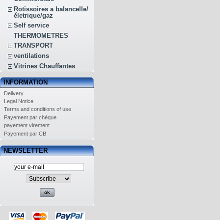
Rotissoires a balancelle/
életrique/gaz
Self service
THERMOMETRES
TRANSPORT
ventilations
Vitrines Chauffantes
INFORMATION
Delivery
Legal Notice
Terms and conditions of use
Payement par chèque
payement virement
Payement par CB
NEWSLETTER