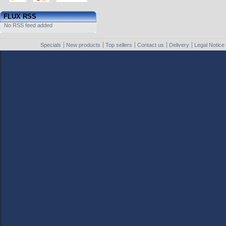
FLUX RSS
No RSS feed added
Specials
New products
Top sellers
Contact us
Delivery
Legal Notice