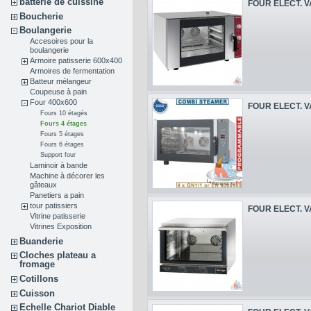
batterie de cuissine
FOUR ELECT. V
Boucherie
Boulangerie
Accesoires pour la
boulangerie
Armoire patisserie 600x400
Armoires de fermentation
Batteur mélangeur
Coupeuse à pain
Four 400x600
FOUR ELECT. V
Fours 10 étagés
Fours 4 étages
Fours 5 étages
Fours 6 étages
Support four
Laminoir à bande
Machine à décorer les
gâteaux
Panetiers a pain
tour patissiers
FOUR ELECT. V
Vitrine patisserie
Vitrines Exposition
Buanderie
Cloches plateau a
fromage
Cotillons
Cuisson
Echelle Chariot Diable