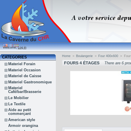
Welcome,
Log in
Home
>
Boulangerie
>
Four 400x600
>
Four
CATEGORIES
FOURS 4 ÉTAGES
There are 6 pro
Materiel Forain
Materiel Occasion
Materiel de Caisse
Materiel Gastronomique
Materiel
Café/bar/Brasserie
Le Mobilier
Le Textile
Aide au petit
commerçant
American style
Armoir orangina