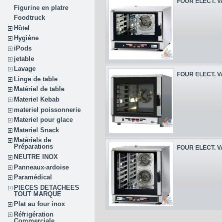
FOUR ELECT. V
Figurine en platre
Foodtruck
Hôtel
Hygiène
iPods
jetable
Lavage
FOUR ELECT. V
Linge de table
Matériel de table
Materiel Kebab
materiel poissonnerie
Materiel pour glace
Materiel Snack
Matériels de
Préparations
FOUR ELECT. V
NEUTRE INOX
Panneaux-ardoise
Paramédical
PIECES DETACHEES
TOUT MARQUE
Plat au four inox
Réfrigération
Commerciale