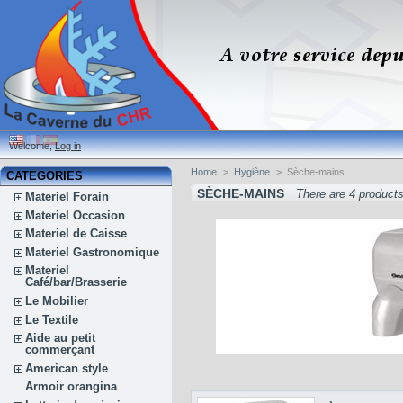
Welcome,
Log in
Home
>
Hygiène
>
Sèche-mains
CATEGORIES
SÈCHE-MAINS
There are 4 products
Materiel Forain
Materiel Occasion
Materiel de Caisse
Materiel Gastronomique
Materiel
Café/bar/Brasserie
Le Mobilier
Le Textile
Aide au petit
commerçant
American style
Armoir orangina