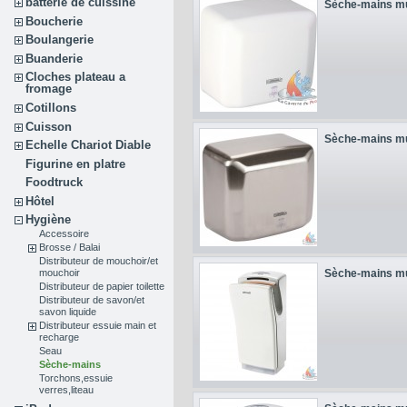
batterie de cuissine
Sèche-mains m
Boucherie
Boulangerie
Buanderie
Cloches plateau a
fromage
Cotillons
Cuisson
Sèche-mains m
Echelle Chariot Diable
Figurine en platre
Foodtruck
Hôtel
Hygiène
Accessoire
Brosse / Balai
Distributeur de mouchoir/et
Sèche-mains m
mouchoir
Distributeur de papier toilette
Distributeur de savon/et
savon liquide
Distributeur essuie main et
recharge
Seau
Sèche-mains
Torchons,essuie
verres,liteau