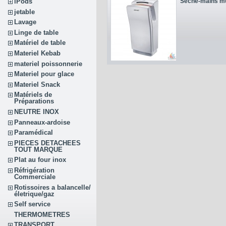
Sèche-mains m
iPods
jetable
Lavage
Linge de table
Matériel de table
Materiel Kebab
materiel poissonnerie
Materiel pour glace
Materiel Snack
Matériels de
Préparations
NEUTRE INOX
Panneaux-ardoise
Paramédical
PIECES DETACHEES
TOUT MARQUE
Plat au four inox
Réfrigération
Commerciale
Rotissoires a balancelle/
életrique/gaz
Self service
THERMOMETRES
TRANSPORT