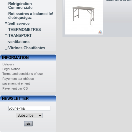
Réfrigération
Commerciale
Rotissoires a balancelle/
életrique/gaz
Self service
THERMOMETRES
TRANSPORT
ventilations
Vitrines Chauffantes
INFORMATION
Delivery
Legal Notice
Terms and conditions of use
Payement par chèque
payement virement
Payement par CB
NEWSLETTER