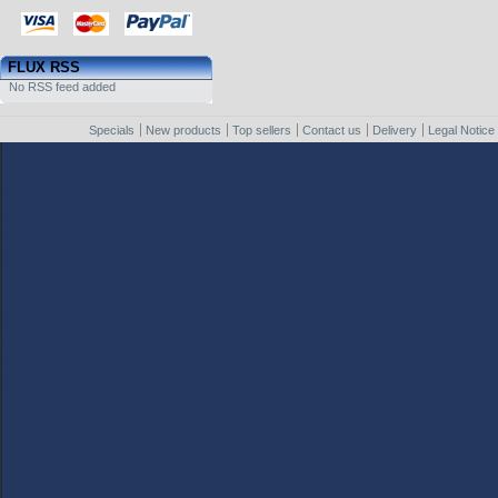
FLUX RSS
No RSS feed added
Specials
New products
Top sellers
Contact us
Delivery
Legal Notice