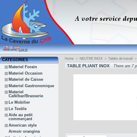
Welcome,
Log in
Home
>
NEUTRE INOX
>
Tables de travail
>
CATEGORIES
TABLE PLIANT INOX
There are 7 p
Materiel Forain
Materiel Occasion
Materiel de Caisse
Materiel Gastronomique
Materiel
Café/bar/Brasserie
Le Mobilier
Le Textile
Aide au petit
commerçant
American style
Armoir orangina