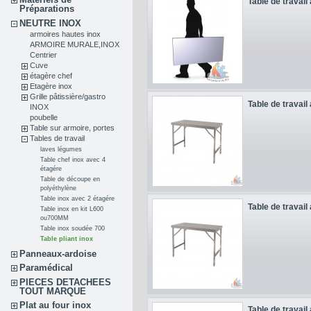
Table de travail
Préparations
NEUTRE INOX
armoires hautes inox
ARMOIRE MURALE,INOX
Centrier
Cuve
étagère chef
Etagère inox
Grille pâtissière/gastro
Table de travail
INOX
poubelle
Table sur armoire, portes
Tables de travail
laves légumes
Table chef inox avec 4
étagére
Table de découpe en
polyéthylène
Table inox avec 2 étagére
Table de travail
Table inox en kit L600
ou700MM
Table inox soudée 700
Table pliant inox
Panneaux-ardoise
Paramédical
PIECES DETACHEES
TOUT MARQUE
Plat au four inox
Table de travail