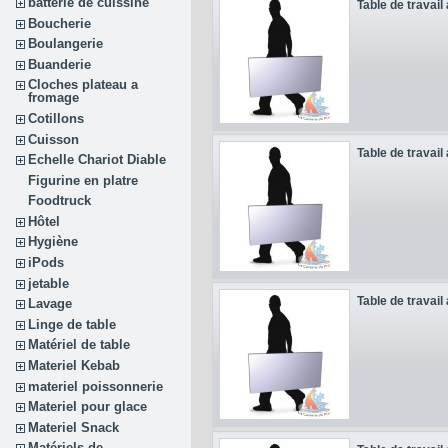
batterie de cuissine
Table de travail
Boucherie
Boulangerie
Buanderie
Cloches plateau a
fromage
Cotillons
Cuisson
Table de travail
Echelle Chariot Diable
Figurine en platre
Foodtruck
Hôtel
Hygiène
iPods
jetable
Table de travail
Lavage
Linge de table
Matériel de table
Materiel Kebab
materiel poissonnerie
Materiel pour glace
Materiel Snack
Matériels de