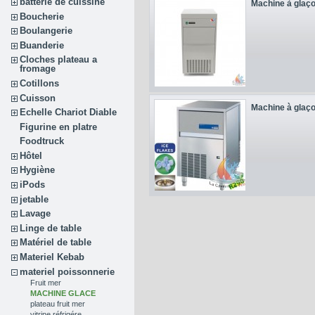
batterie de cuissine
Machine à glaço
Boucherie
Boulangerie
Buanderie
Cloches plateau a
fromage
Cotillons
Cuisson
Machine à glaço
Echelle Chariot Diable
Figurine en platre
Foodtruck
Hôtel
Hygiène
iPods
jetable
Lavage
Linge de table
Matériel de table
Materiel Kebab
materiel poissonnerie
Fruit mer
MACHINE GLACE
plateau fruit mer
vitrine réfrigére