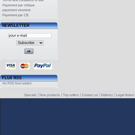
Terms and conditions of use
Payement par chèque
payement virement
Payement par CB
NEWSLETTER
FLUX RSS
No RSS feed added
Specials
New products
Top sellers
Contact us
Delivery
Legal Notice