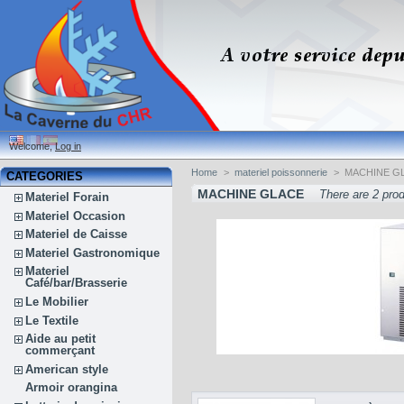
Welcome,
Log in
Home
>
materiel poissonnerie
>
MACHINE G
CATEGORIES
MACHINE GLACE
There are 2 pro
Materiel Forain
Materiel Occasion
Materiel de Caisse
Materiel Gastronomique
Materiel
Café/bar/Brasserie
Le Mobilier
Le Textile
Aide au petit
commerçant
American style
Armoir orangina