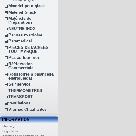
Materiel pour glace
Materiel Snack
Matériels de
Préparations
NEUTRE INOX
Panneaux-ardoise
Paramédical
PIECES DETACHEES
TOUT MARQUE
Plat au four inox
Réfrigération
Commerciale
Rotissoires a balancelle/
életrique/gaz
Self service
THERMOMETRES
TRANSPORT
ventilations
Vitrines Chauffantes
INFORMATION
Delivery
Legal Notice