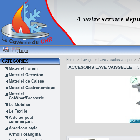
Welcome,
Log in
Home
>
Lavage
>
Lave vaiselles a capot
>
A
CATEGORIES
ACCESOIRS LAVE-VAISSELLE
Th
Materiel Forain
Materiel Occasion
Materiel de Caisse
Materiel Gastronomique
Materiel
Café/bar/Brasserie
Le Mobilier
Le Textile
Aide au petit
commerçant
American style
Armoir orangina