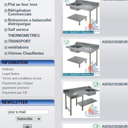
Plat au four inox
Réfrigération
Commerciale
Rotissoires a balancelle/
életrique/gaz
Self service
THERMOMETRES
TRANSPORT
ADOUCISSEUR 
ventilations
Vitrines Chauffantes
INFORMATION
Delivery
Legal Notice
Terms and conditions of use
Payement par chèque
ADOUCISSEUR 
payement virement
Payement par CB
NEWSLETTER
ADOUCISSEUR 