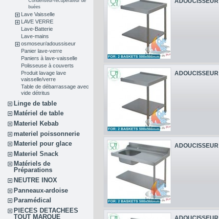
ADOUCISSEUR 
Condenseur-récupérateur de
buées
Lave Vaisselle
LAVE VERRE
Lave-Batterie
Lave-mains
osmoseur/adoussiseur
Panier lave-verre
Paniers à lave-vaisselle
Polisseuse à couverts
ADOUCISSEUR 
Produit lavage lave
vaisselle/verre
Table de débarrassage avec
vide détritus
Linge de table
Matériel de table
Materiel Kebab
materiel poissonnerie
Materiel pour glace
ADOUCISSEUR 
Materiel Snack
Matériels de
Préparations
NEUTRE INOX
Panneaux-ardoise
Paramédical
PIECES DETACHEES
TOUT MARQUE
ADOUCISSEUR 