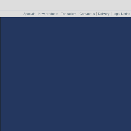
Specials
New products
Top sellers
Contact us
Delivery
Legal Notice