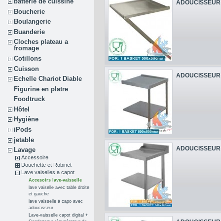
batterie de cuissine
ADOUCISSEUR 
Boucherie
Boulangerie
Buanderie
Cloches plateau a
fromage
Cotillons
Cuisson
ADOUCISSEUR 
Echelle Chariot Diable
Figurine en platre
Foodtruck
Hôtel
Hygiène
iPods
jetable
ADOUCISSEUR 
Lavage
Accessoire
Douchette et Robinet
Lave vaiselles a capot
Accesoirs lave-vaisselle
lave vaiselle avec table droite
et gauche
lave vaisselle à capo avec
adoucisseur
Lave-vaisselle capot digital +