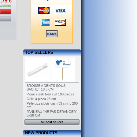
,75 €
Available
t
TOP SELLERS
BROSSE A DENTS SOUS
SACHET 18,5 CM
Pique steak bien cuit 100 pièces
Grille à pizza 26 cm
Pelle pizza bois diam 33 cm, L 200
cm
PANNEAU "NE PAS DERANGER"
8x28 CM
All best sellers
NEW PRODUCTS