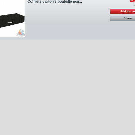
46
Coffrets carton 3 bouteille noir...
Add to car
View