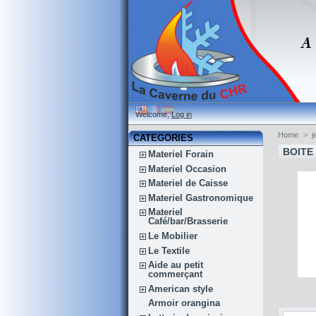
Welcome,
Log in
Home
>
j
CATEGORIES
BOITE
Materiel Forain
Materiel Occasion
Materiel de Caisse
Materiel Gastronomique
Materiel
Café/bar/Brasserie
Le Mobilier
Le Textile
Aide au petit
commerçant
American style
Armoir orangina