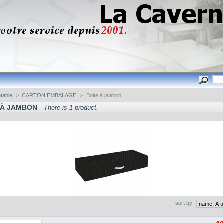
etable
>
CARTON EMBALAGE
>
Boite à jambon
 À JAMBON
There is 1 product.
sort by