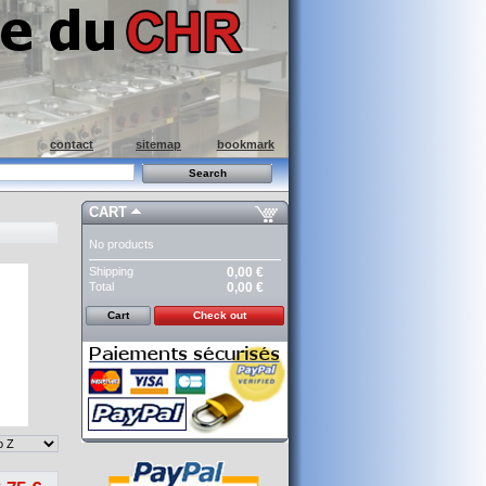
contact
sitemap
bookmark
CART
No products
Shipping
0,00 €
Total
0,00 €
Cart
Check out