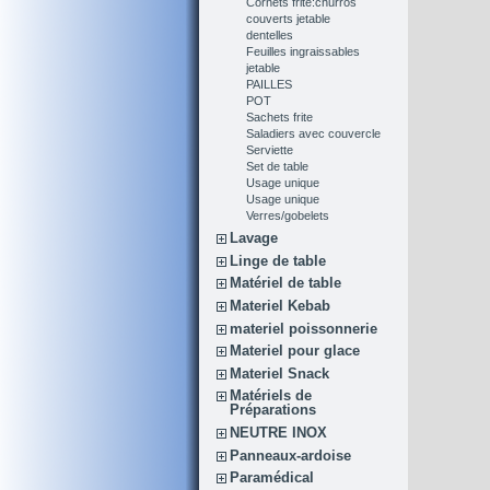
Cornets frite:churros
couverts jetable
dentelles
Feuilles ingraissables
jetable
PAILLES
POT
Sachets frite
Saladiers avec couvercle
Serviette
Set de table
Usage unique
Usage unique
Verres/gobelets
Lavage
Linge de table
Matériel de table
Materiel Kebab
materiel poissonnerie
Materiel pour glace
Materiel Snack
Matériels de
Préparations
NEUTRE INOX
Panneaux-ardoise
Paramédical