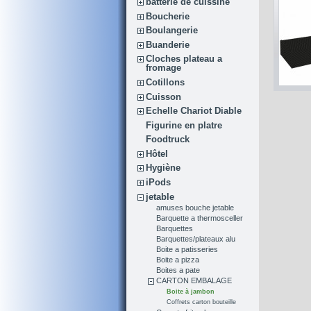
batterie de cuissine
Boucherie
Boulangerie
Buanderie
Cloches plateau a
fromage
Cotillons
Cuisson
Echelle Chariot Diable
Figurine en platre
Foodtruck
Hôtel
Hygiène
iPods
jetable
amuses bouche jetable
Barquette a thermosceller
Barquettes
Barquettes/plateaux alu
Boite a patisseries
Boite a pizza
Boites a pate
CARTON EMBALAGE
Boite à jambon
Coffrets carton bouteille