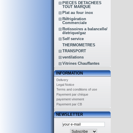
PIECES DETACHEES
TOUT MARQUE
Plat au four inox
Réfrigération
Commerciale
Rotissoires a balancelle/
életrique/gaz
Self service
THERMOMETRES
TRANSPORT
ventilations
Vitrines Chauffantes
INFORMATION
Delivery
Legal Notice
Terms and conditions of use
Payement par chèque
payement virement
Payement par CB
NEWSLETTER