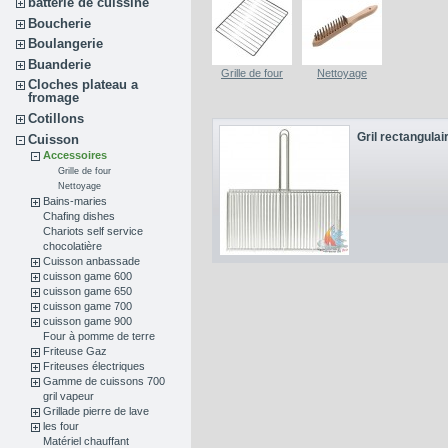
batterie de cuissine
Boucherie
Boulangerie
Buanderie
Grille de four
Nettoyage
Cloches plateau a
fromage
Cotillons
Gril rectangulair
Cuisson
Accessoires
Grille de four
Nettoyage
Bains-maries
Chafing dishes
Chariots self service
chocolatière
Cuisson anbassade
cuisson game 600
cuisson game 650
cuisson game 700
cuisson game 900
Four à pomme de terre
Friteuse Gaz
Friteuses électriques
Gamme de cuissons 700
gril vapeur
Grillade pierre de lave
les four
Matériel chauffant