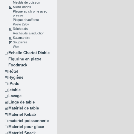
Meuble de cuisson
Micro-ondes
Plaque au chrome avec
presse
Plaque chauffante
Poêle 220v
Réchauds
Réchauds à induction
Salamandre
Soupières
Wok
Echelle Chariot Diable
Figurine en platre
Foodtruck
Hôtel
Hygiène
iPods
jetable
Lavage
Linge de table
Matériel de table
Materiel Kebab
materiel poissonnerie
Materiel pour glace
Materiel Snack