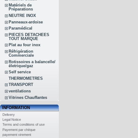
Matériels de
Préparations
NEUTRE INOX
Panneaux-ardoise
Paramédical
PIECES DETACHEES
TOUT MARQUE
Plat au four inox
Réfrigération
Commerciale
Rotissoires a balancelle/
életrique/gaz
Self service
THERMOMETRES
TRANSPORT
ventilations
Vitrines Chauffantes
INFORMATION
Delivery
Legal Notice
Terms and conditions of use
Payement par chèque
payement virement