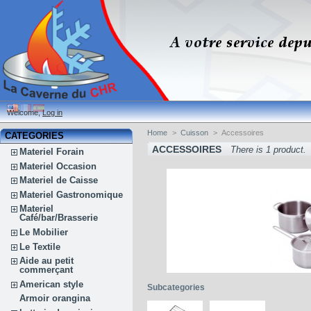
Welcome,
Log in
Home
>
Cuisson
>
Accessoires
CATEGORIES
ACCESSOIRES
There is 1 product.
Materiel Forain
Materiel Occasion
Materiel de Caisse
Materiel Gastronomique
Materiel
Café/bar/Brasserie
Le Mobilier
Le Textile
Aide au petit
commerçant
American style
Subcategories
Armoir orangina