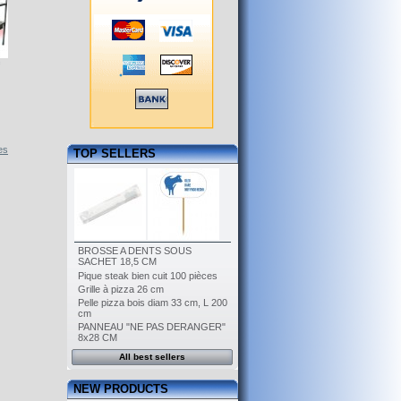
es
TOP SELLERS
BROSSE A DENTS SOUS
SACHET 18,5 CM
Pique steak bien cuit 100 pièces
Grille à pizza 26 cm
Pelle pizza bois diam 33 cm, L 200
cm
PANNEAU "NE PAS DERANGER"
8x28 CM
All best sellers
NEW PRODUCTS