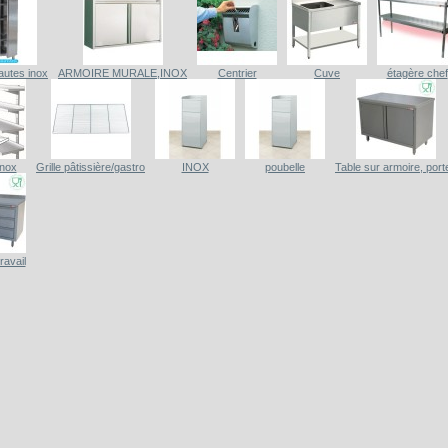
autes inox
ARMOIRE MURALE,INOX
Centrier
Cuve
étagère chef
inox
Grille pâtissière/gastro
INOX
poubelle
Table sur armoire, port
ravail