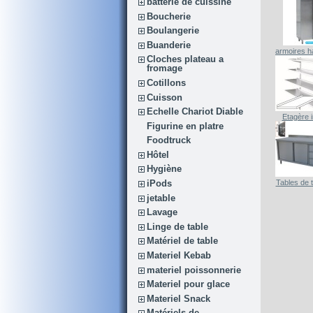
batterie de cuissine
Boucherie
Boulangerie
Buanderie
armoires h
Cloches plateau a
fromage
Cotillons
Cuisson
Echelle Chariot Diable
Etagère 
Figurine en platre
Foodtruck
Hôtel
Hygiène
iPods
Tables de t
jetable
Lavage
Linge de table
Matériel de table
Materiel Kebab
materiel poissonnerie
Materiel pour glace
Materiel Snack
Matériels de