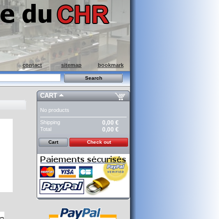
contact
sitemap
bookmark
CART
No products
Shipping
0,00 €
Total
0,00 €
Cart
Check out