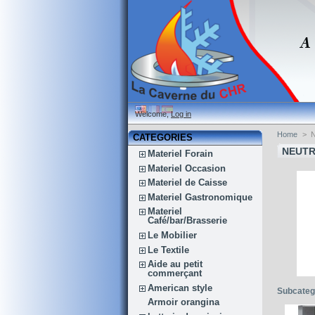
Welcome,
Log in
Home
>
CATEGORIES
NEUTR
Materiel Forain
Materiel Occasion
Materiel de Caisse
Materiel Gastronomique
Materiel
Café/bar/Brasserie
Le Mobilier
Le Textile
Aide au petit
commerçant
American style
Subcateg
Armoir orangina