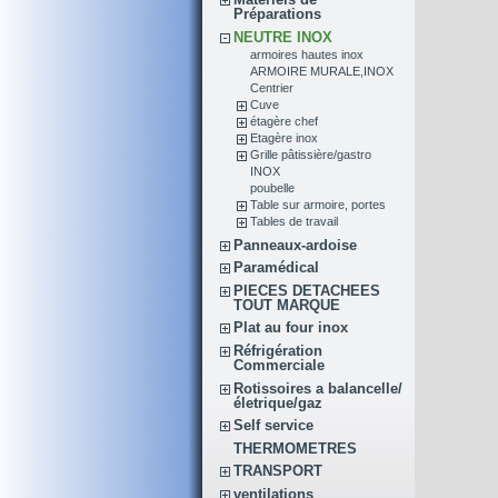
Préparations
NEUTRE INOX
armoires hautes inox
ARMOIRE MURALE,INOX
Centrier
Cuve
étagère chef
Etagère inox
Grille pâtissière/gastro
INOX
poubelle
Table sur armoire, portes
Tables de travail
Panneaux-ardoise
Paramédical
PIECES DETACHEES
TOUT MARQUE
Plat au four inox
Réfrigération
Commerciale
Rotissoires a balancelle/
életrique/gaz
Self service
THERMOMETRES
TRANSPORT
ventilations