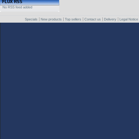
FLUX RSS
No RSS feed added
Specials
New products
Top sellers
Contact us
Delivery
Legal Notice