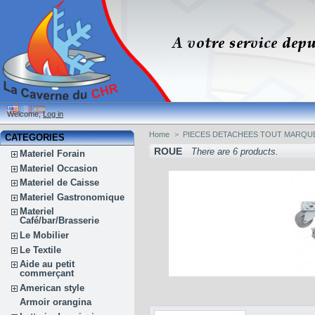
Welcome,
Log in
Home
>
PIECES DETACHEES TOUT MARQU
CATEGORIES
ROUE
There are 6 products.
Materiel Forain
Materiel Occasion
Materiel de Caisse
Materiel Gastronomique
Materiel
Café/bar/Brasserie
Le Mobilier
Le Textile
Aide au petit
commerçant
American style
Armoir orangina