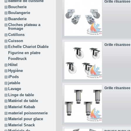
batterie de cuissine
Grille rilsanisee
Boucherie
Boulangerie
Buanderie
Cloches plateau a
fromage
Cotillons
Cuisson
Grille rilsanisee
Echelle Chariot Diable
Figurine en platre
Foodtruck
Hôtel
Hygiène
iPods
jetable
Grille rilsanisee
Lavage
Linge de table
Matériel de table
Materiel Kebab
materiel poissonnerie
Materiel pour glace
Materiel Snack
Matériels de