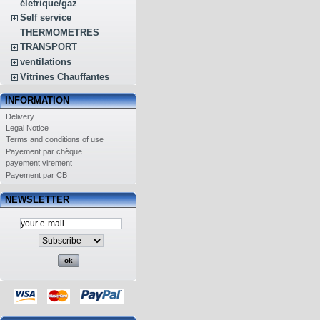
életrique/gaz
Self service
THERMOMETRES
TRANSPORT
ventilations
Vitrines Chauffantes
INFORMATION
Delivery
Legal Notice
Terms and conditions of use
Payement par chèque
payement virement
Payement par CB
NEWSLETTER