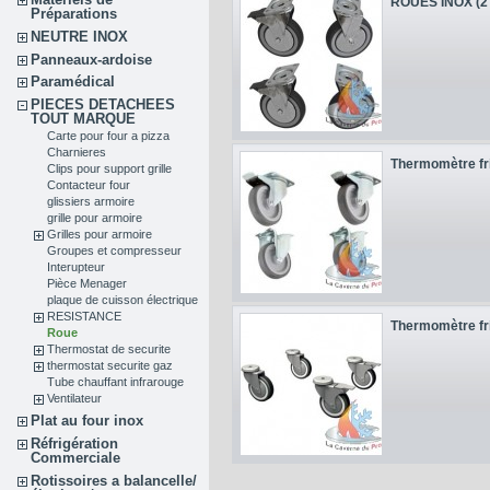
ROUES INOX (2 
Préparations
NEUTRE INOX
Panneaux-ardoise
Paramédical
PIECES DETACHEES
TOUT MARQUE
Carte pour four a pizza
Charnieres
Thermomètre fr
Clips pour support grille
Contacteur four
glissiers armoire
grille pour armoire
Grilles pour armoire
Groupes et compresseur
Interupteur
Pièce Menager
plaque de cuisson électrique
RESISTANCE
Thermomètre fr
Roue
Thermostat de securite
thermostat securite gaz
Tube chauffant infrarouge
Ventilateur
Plat au four inox
Réfrigération
Commerciale
Rotissoires a balancelle/