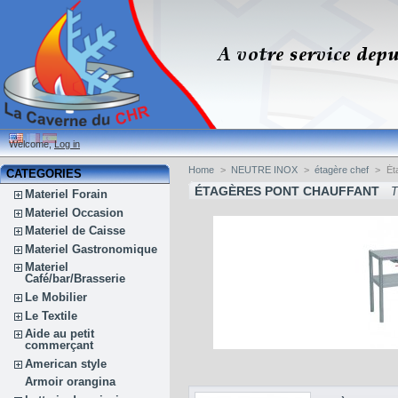
Welcome,
Log in
Home
>
NEUTRE INOX
>
étagère chef
>
Ét
CATEGORIES
ÉTAGÈRES PONT CHAUFFANT
T
Materiel Forain
Materiel Occasion
Materiel de Caisse
Materiel Gastronomique
Materiel
Café/bar/Brasserie
Le Mobilier
Le Textile
Aide au petit
commerçant
American style
Armoir orangina