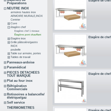
Etagère de chef 
Préparations
NEUTRE INOX
armoires hautes inox
ARMOIRE MURALE,INOX
Centrier
Cuve
étagère chef
Etagères chef 1 niveaux
Étagères pont chauffant
Etagère de chef 
Etagère inox
Grille pâtissière/gastro
INOX
poubelle
Table sur armoire, portes
Tables de travail
Panneaux-ardoise
Paramédical
PIECES DETACHEES
Etagère de chef 
TOUT MARQUE
Plat au four inox
Réfrigération
Commerciale
Rotissoires a balancelle/
életrique/gaz
Self service
THERMOMETRES
Etagère de chef 