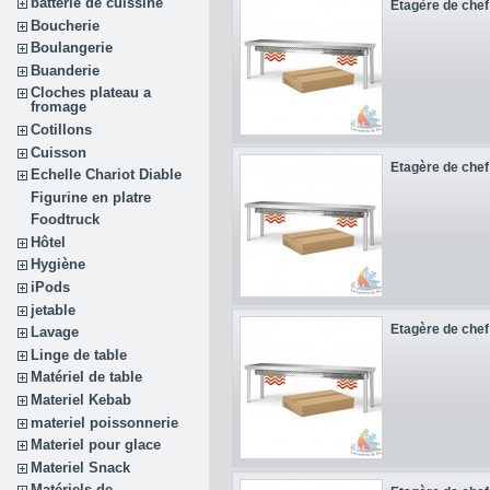
batterie de cuissine
Etagère de chef 
Boucherie
Boulangerie
Buanderie
Cloches plateau a
fromage
Cotillons
Cuisson
Etagère de chef 
Echelle Chariot Diable
Figurine en platre
Foodtruck
Hôtel
Hygiène
iPods
jetable
Etagère de chef 
Lavage
Linge de table
Matériel de table
Materiel Kebab
materiel poissonnerie
Materiel pour glace
Materiel Snack
Matériels de