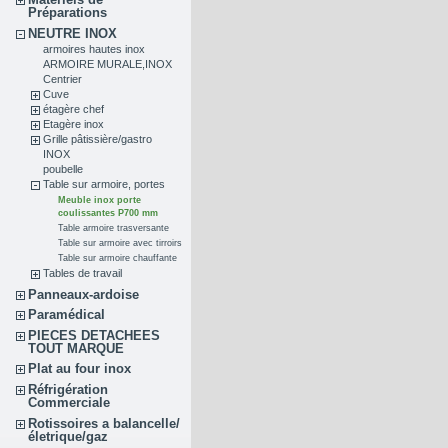
Préparations
NEUTRE INOX
armoires hautes inox
ARMOIRE MURALE,INOX
Centrier
Cuve
étagère chef
Etagère inox
Grille pâtissière/gastro
INOX
poubelle
Table sur armoire, portes
Meuble inox porte
coulissantes P700 mm
Table armoire trasversante
Table sur armoire avec tirroirs
Table sur armoire chauffante
Tables de travail
Panneaux-ardoise
Paramédical
PIECES DETACHEES
TOUT MARQUE
Plat au four inox
Réfrigération
Commerciale
Rotissoires a balancelle/
életrique/gaz