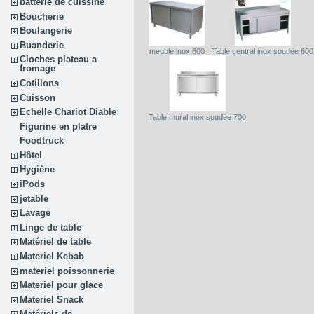
batterie de cuissine
Boucherie
Boulangerie
Buanderie
meuble inox 600
Table central inox soudée 600
Cloches plateau a
fromage
Cotillons
Cuisson
Echelle Chariot Diable
Table mural inox soudée 700
Figurine en platre
Foodtruck
Hôtel
Hygiène
iPods
jetable
Lavage
Linge de table
Matériel de table
Materiel Kebab
materiel poissonnerie
Materiel pour glace
Materiel Snack
Matériels de