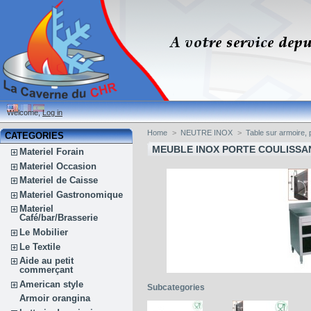
Welcome,
Log in
Home
>
NEUTRE INOX
>
Table sur armoire, 
CATEGORIES
MEUBLE INOX PORTE COULISSA
Materiel Forain
Materiel Occasion
Materiel de Caisse
Materiel Gastronomique
Materiel
Café/bar/Brasserie
Le Mobilier
Le Textile
Aide au petit
commerçant
American style
Subcategories
Armoir orangina