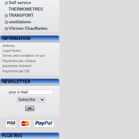
Self service
THERMOMETRES
TRANSPORT
ventilations
Vitrines Chauffantes
INFORMATION
Delivery
Legal Notice
Terms and conditions of use
Payement par chèque
payement virement
Payement par CB
NEWSLETTER
FLUX RSS