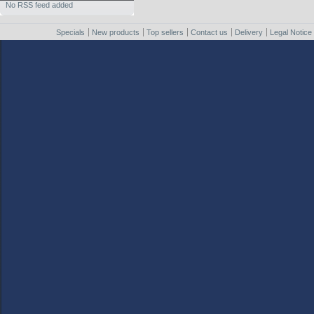
No RSS feed added
Specials
New products
Top sellers
Contact us
Delivery
Legal Notice