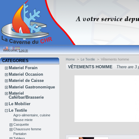
Welcome,
Log in
Home
>
Le Textile
>
Vêtements homme
CATEGORIES
VÊTEMENTS HOMME
There are 3 
Materiel Forain
Materiel Occasion
Materiel de Caisse
Materiel Gastronomique
Materiel
Café/bar/Brasserie
Le Mobilier
Le Textile
Agro-alimentaire, cuisine
Blouse mixte
Casquette
Chaussure femme
Pantalon
Tabliers