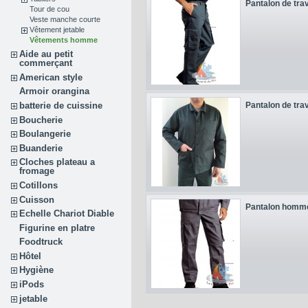
Pantalon de tra
Tour de cou
Veste manche courte
Vêtement jetable
Vêtements homme
Aide au petit
commerçant
American style
Armoir orangina
Pantalon de tra
batterie de cuissine
Boucherie
Boulangerie
Buanderie
Cloches plateau a
fromage
Cotillons
Cuisson
Pantalon homm
Echelle Chariot Diable
Figurine en platre
Foodtruck
Hôtel
Hygiène
iPods
jetable