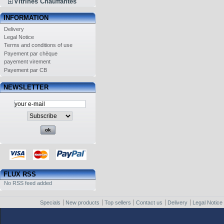
Vitrines Chauffantes
INFORMATION
Delivery
Legal Notice
Terms and conditions of use
Payement par chèque
payement virement
Payement par CB
NEWSLETTER
FLUX RSS
No RSS feed added
Specials
New products
Top sellers
Contact us
Delivery
Legal Notice