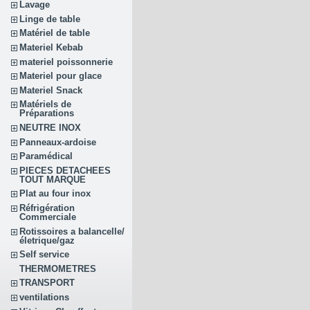
Lavage
Linge de table
Matériel de table
Materiel Kebab
materiel poissonnerie
Materiel pour glace
Materiel Snack
Matériels de
Préparations
NEUTRE INOX
Panneaux-ardoise
Paramédical
PIECES DETACHEES
TOUT MARQUE
Plat au four inox
Réfrigération
Commerciale
Rotissoires a balancelle/
életrique/gaz
Self service
THERMOMETRES
TRANSPORT
ventilations