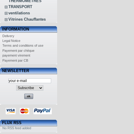
THERMOMETRES
TRANSPORT
ventilations
Vitrines Chauffantes
INFORMATION
Delivery
Legal Notice
Terms and conditions of use
Payement par chèque
payement virement
Payement par CB
NEWSLETTER
FLUX RSS
No RSS feed added