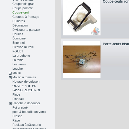
Coupe-œufs rond
Coupe foie gras
Coupe pomme
Coupe œuf
Couteau à fromage
Cuillieres
Décoration
Divisseur a gateaux
Douilles
Économe
Entonnoir
Porte-œufs bistr
Fixation murale
FOUET
La brochette
La table
Les tamis
Louche
Moule
Moulin à tomates
Noyaux de cuisson
OUVRE BOITES
PASSOIRE/CHINOI
Pince
Pinceau
Planche à découper
Pot gradué
pots & bouteille en verre
Presse
Râpe
Rouleau à pâtisserie
soupoudreuses et tamis