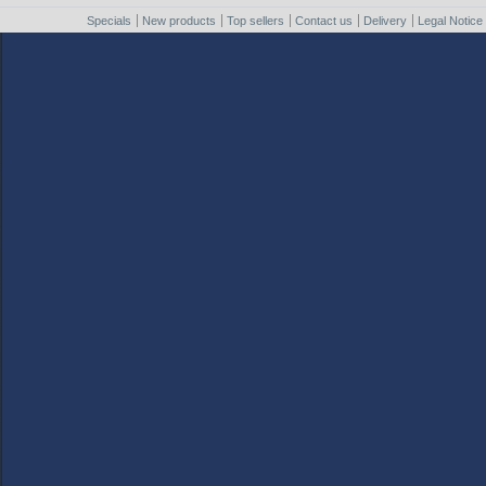
Specials
New products
Top sellers
Contact us
Delivery
Legal Notice