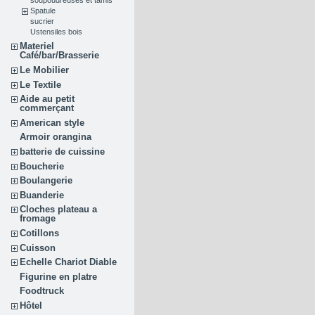
Spatule
sucrier
Ustensiles bois
Materiel
Café/bar/Brasserie
Le Mobilier
Le Textile
Aide au petit
commerçant
American style
Armoir orangina
batterie de cuissine
Boucherie
Boulangerie
Buanderie
Cloches plateau a
fromage
Cotillons
Cuisson
Echelle Chariot Diable
Figurine en platre
Foodtruck
Hôtel