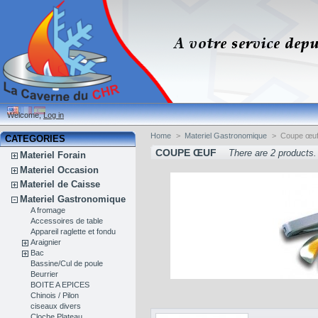
Welcome,
Log in
Home
>
Materiel Gastronomique
>
Coupe œu
CATEGORIES
COUPE ŒUF
There are 2 products.
Materiel Forain
Materiel Occasion
Materiel de Caisse
Materiel Gastronomique
A fromage
Accessoires de table
Appareil raglette et fondu
Araignier
Bac
Bassine/Cul de poule
Beurrier
BOITE A EPICES
Chinois / Pilon
ciseaux divers
Cloche Plateau