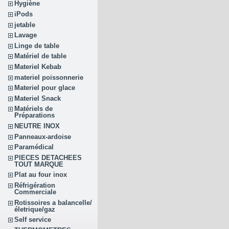
Hygiène
iPods
jetable
Lavage
Linge de table
Matériel de table
Materiel Kebab
materiel poissonnerie
Materiel pour glace
Materiel Snack
Matériels de
Préparations
NEUTRE INOX
Panneaux-ardoise
Paramédical
PIECES DETACHEES
TOUT MARQUE
Plat au four inox
Réfrigération
Commerciale
Rotissoires a balancelle/
életrique/gaz
Self service