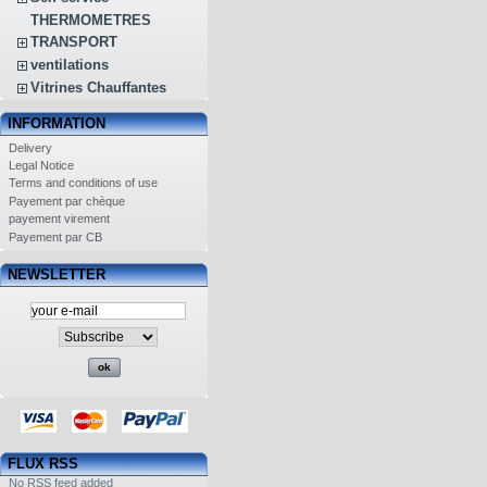
THERMOMETRES
TRANSPORT
ventilations
Vitrines Chauffantes
INFORMATION
Delivery
Legal Notice
Terms and conditions of use
Payement par chèque
payement virement
Payement par CB
NEWSLETTER
FLUX RSS
No RSS feed added