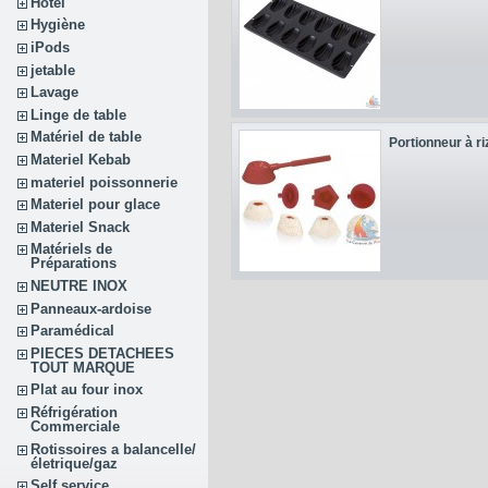
Hôtel
Hygiène
iPods
jetable
Lavage
Linge de table
Matériel de table
Portionneur à riz
Materiel Kebab
materiel poissonnerie
Materiel pour glace
Materiel Snack
Matériels de
Préparations
NEUTRE INOX
Panneaux-ardoise
Paramédical
PIECES DETACHEES
TOUT MARQUE
Plat au four inox
Réfrigération
Commerciale
Rotissoires a balancelle/
életrique/gaz
Self service