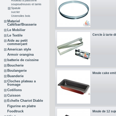
Rouleau à pâtisserie
soupoudreuses et tamis
Spatule
sucrier
Ustensiles bois
Materiel
Café/bar/Brasserie
Le Mobilier
Cercle à tarte 
Le Textile
Aide au petit
commerçant
American style
Armoir orangina
batterie de cuissine
Boucherie
Boulangerie
Moule cake emb
Buanderie
Cloches plateau a
fromage
Cotillons
Cuisson
Echelle Chariot Diable
Figurine en platre
Foodtruck
Moule de 12 suj