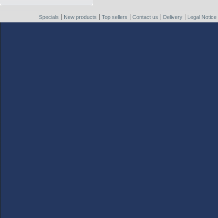
Specials
New products
Top sellers
Contact us
Delivery
Legal Notice