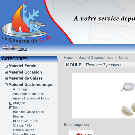
Welcome,
Log in
Home
>
Materiel Gastronomique
>
Moule
CATEGORIES
MOULE
There are 7 products.
Materiel Forain
Materiel Occasion
Materiel de Caisse
Materiel Gastronomique
A fromage
Accessoires de table
Appareil raglette et fondu
Araignier
Bac
Bassine/Cul de poule
Beurrier
BOITE A EPICES
Subcategories
Chinois / Pilon
ciseaux divers
Cloche Plateau