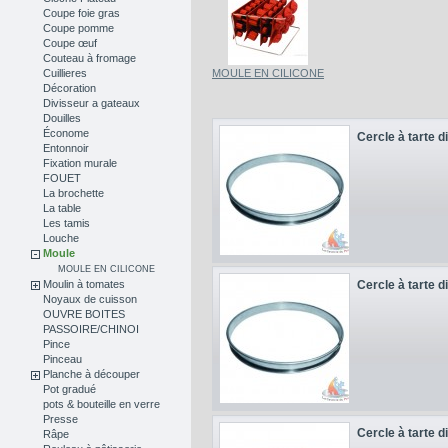
Coupe foie gras
Coupe pomme
Coupe œuf
Couteau à fromage
Cuillieres
MOULE EN CILICONE
Décoration
Divisseur a gateaux
Douilles
Économe
Cercle à tarte 
Entonnoir
Fixation murale
FOUET
La brochette
La table
Les tamis
Louche
Moule
MOULE EN CILICONE
Moulin à tomates
Cercle à tarte 
Noyaux de cuisson
OUVRE BOITES
PASSOIRE/CHINOI
Pince
Pinceau
Planche à découper
Pot gradué
pots & bouteille en verre
Presse
Cercle à tarte 
Râpe