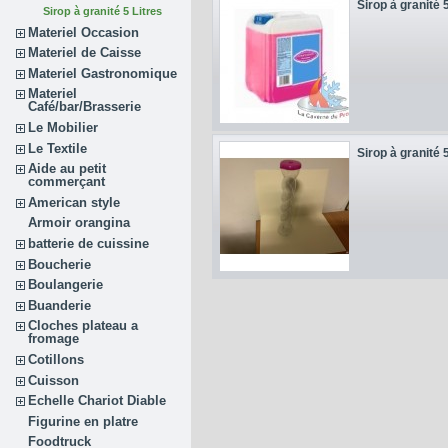
Sirop à granité 5 
Sirop à granité 5 Litres
Materiel Occasion
Materiel de Caisse
Materiel Gastronomique
Materiel
Café/bar/Brasserie
Le Mobilier
Le Textile
Sirop à granité 5 
Aide au petit
commerçant
American style
Armoir orangina
batterie de cuissine
Boucherie
Boulangerie
Buanderie
Cloches plateau a
fromage
Cotillons
Cuisson
Echelle Chariot Diable
Figurine en platre
Foodtruck