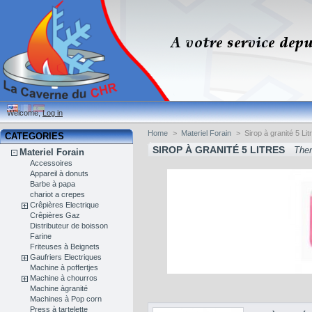
Welcome,
Log in
Home
>
Materiel Forain
>
Sirop à granité 5 Lit
CATEGORIES
SIROP À GRANITÉ 5 LITRES
Ther
Materiel Forain
Accessoires
Appareil à donuts
Barbe à papa
chariot a crepes
Crêpières Electrique
Crêpières Gaz
Distributeur de boisson
Farine
Friteuses à Beignets
Gaufriers Electriques
Machine à poffertjes
Machine à chourros
Machine àgranité
Machines à Pop corn
Press à tartelette