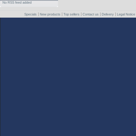
No RSS feed added
Specials
New products
Top sellers
Contact us
Delivery
Legal Notice