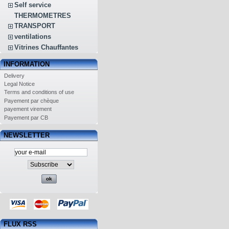
Self service
THERMOMETRES
TRANSPORT
ventilations
Vitrines Chauffantes
INFORMATION
Delivery
Legal Notice
Terms and conditions of use
Payement par chèque
payement virement
Payement par CB
NEWSLETTER
FLUX RSS