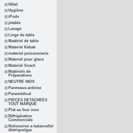
Hôtel
Hygiène
iPods
jetable
Lavage
Linge de table
Matériel de table
Materiel Kebab
materiel poissonnerie
Materiel pour glace
Materiel Snack
Matériels de
Préparations
NEUTRE INOX
Panneaux-ardoise
Paramédical
PIECES DETACHEES
TOUT MARQUE
Plat au four inox
Réfrigération
Commerciale
Rotissoires a balancelle/
életrique/gaz