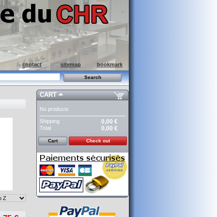
contact
sitemap
bookmark
CART
No products
Shipping
0,00 €
Total
0,00 €
Cart
Check out