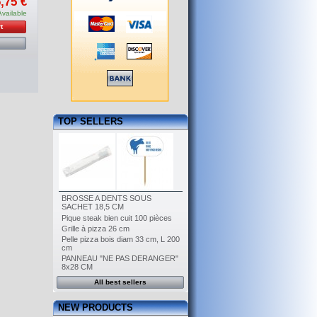
,75 €
Available
t
TOP SELLERS
BROSSE A DENTS SOUS
SACHET 18,5 CM
Pique steak bien cuit 100 pièces
Grille à pizza 26 cm
Pelle pizza bois diam 33 cm, L 200
cm
PANNEAU "NE PAS DERANGER"
8x28 CM
All best sellers
NEW PRODUCTS