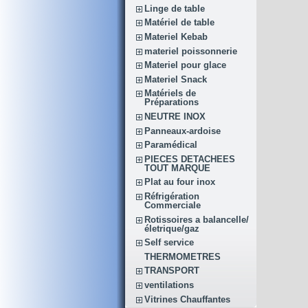
Linge de table
Matériel de table
Materiel Kebab
materiel poissonnerie
Materiel pour glace
Materiel Snack
Matériels de
Préparations
NEUTRE INOX
Panneaux-ardoise
Paramédical
PIECES DETACHEES
TOUT MARQUE
Plat au four inox
Réfrigération
Commerciale
Rotissoires a balancelle/
életrique/gaz
Self service
THERMOMETRES
TRANSPORT
ventilations
Vitrines Chauffantes