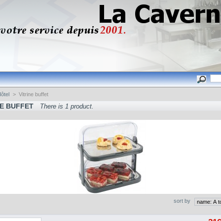
ôtel
>
Vitrine buffet
NE BUFFET
There is 1 product.
sort by