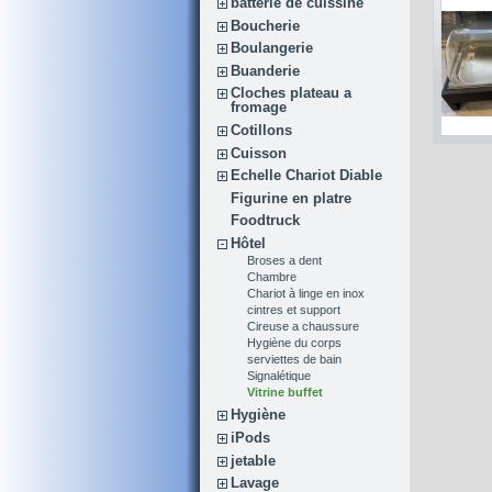
batterie de cuissine
Boucherie
Boulangerie
Buanderie
Cloches plateau a
fromage
Cotillons
Cuisson
Echelle Chariot Diable
Figurine en platre
Foodtruck
Hôtel
Broses a dent
Chambre
Chariot à linge en inox
cintres et support
Cireuse a chaussure
Hygiène du corps
serviettes de bain
Signalétique
Vitrine buffet
Hygiène
iPods
jetable
Lavage