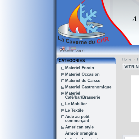
Welcome,
Log in
Home
>
H
CATEGORIES
VITRI
Materiel Forain
Materiel Occasion
Materiel de Caisse
Materiel Gastronomique
Materiel
Café/bar/Brasserie
Le Mobilier
Le Textile
Aide au petit
commerçant
American style
Armoir orangina