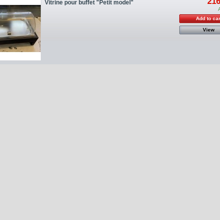
216
Vitrine pour buffet "Petit model"
Add to car
View