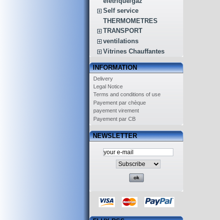
életrique/gaz
Self service
THERMOMETRES
TRANSPORT
ventilations
Vitrines Chauffantes
INFORMATION
Delivery
Legal Notice
Terms and conditions of use
Payement par chèque
payement virement
Payement par CB
NEWSLETTER