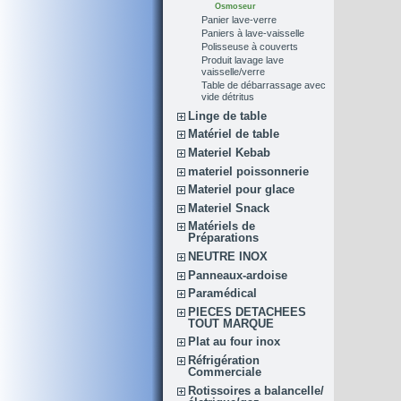
Osmoseur
Panier lave-verre
Paniers à lave-vaisselle
Polisseuse à couverts
Produit lavage lave
vaisselle/verre
Table de débarrassage avec
vide détritus
Linge de table
Matériel de table
Materiel Kebab
materiel poissonnerie
Materiel pour glace
Materiel Snack
Matériels de
Préparations
NEUTRE INOX
Panneaux-ardoise
Paramédical
PIECES DETACHEES
TOUT MARQUE
Plat au four inox
Réfrigération
Commerciale
Rotissoires a balancelle/