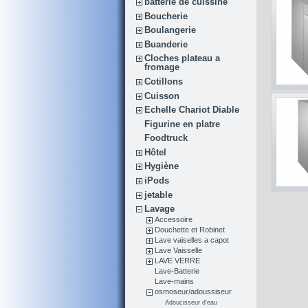
batterie de cuissine
Boucherie
Boulangerie
Buanderie
Cloches plateau a
fromage
Cotillons
Cuisson
Echelle Chariot Diable
Figurine en platre
Foodtruck
Hôtel
Hygiène
iPods
jetable
Lavage
Accessoire
Douchette et Robinet
Lave vaiselles a capot
Lave Vaisselle
LAVE VERRE
Lave-Batterie
Lave-mains
osmoseur/adoussiseur
Adoucisseur d'eau