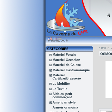
Welcome,
Log in
Home
>
CATEGORIES
OSMO
Materiel Forain
Materiel Occasion
Materiel de Caisse
Materiel Gastronomique
Materiel
Café/bar/Brasserie
Le Mobilier
Le Textile
Aide au petit
commerçant
American style
Armoir orangina