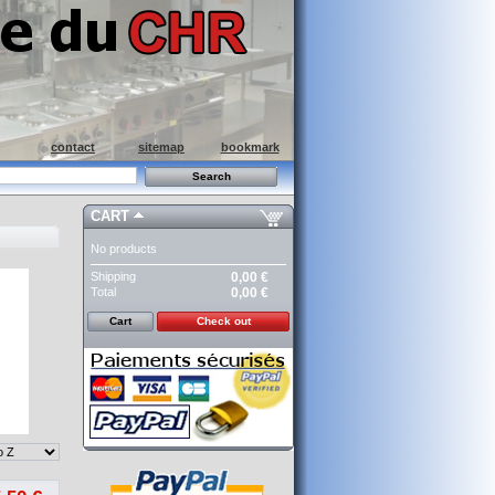
contact
sitemap
bookmark
CART
No products
Shipping
0,00 €
Total
0,00 €
Cart
Check out