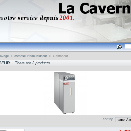
Lavage
>
osmoseur/adoussiseur
>
Osmoseur
SEUR
There are 2 products.
sort by