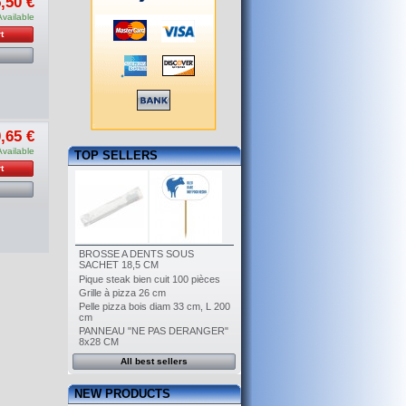
,50 €
Available
t
,65 €
Available
TOP SELLERS
t
BROSSE A DENTS SOUS
SACHET 18,5 CM
Pique steak bien cuit 100 pièces
Grille à pizza 26 cm
Pelle pizza bois diam 33 cm, L 200
cm
PANNEAU "NE PAS DERANGER"
8x28 CM
All best sellers
NEW PRODUCTS