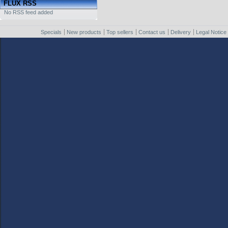
FLUX RSS
No RSS feed added
Specials
New products
Top sellers
Contact us
Delivery
Legal Notice