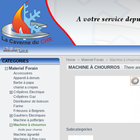
Welcome,
Log in
Home
>
Materiel Forain
>
Machine à chourro
CATEGORIES
MACHINE À CHOURROS
There ar
Materiel Forain
Accessoires
Appareil à donuts
Barbe à papa
chariot a crepes
Crêpières Electrique
Crêpières Gaz
Distributeur de boisson
Farine
Friteuses à Beignets
Gaufriers Electriques
Machine à poffertjes
Machine à chourros
Subcategories
étoile pour churros
Machine àgranité
Machines à Pop corn