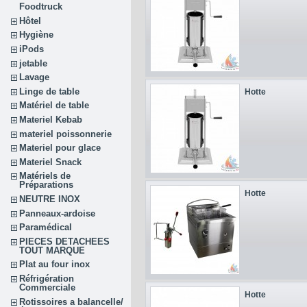
Foodtruck
Hôtel
Hygiène
iPods
jetable
Lavage
Linge de table
Hotte
Matériel de table
Materiel Kebab
materiel poissonnerie
Materiel pour glace
Materiel Snack
Matériels de
Préparations
Hotte
NEUTRE INOX
Panneaux-ardoise
Paramédical
PIECES DETACHEES
TOUT MARQUE
Plat au four inox
Réfrigération
Commerciale
Hotte
Rotissoires a balancelle/