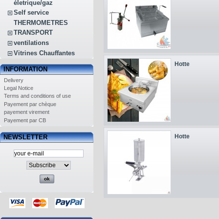
életrique/gaz
Self service
THERMOMETRES
TRANSPORT
ventilations
Vitrines Chauffantes
Hotte
INFORMATION
Delivery
Legal Notice
Terms and conditions of use
Payement par chèque
payement virement
Payement par CB
Hotte
NEWSLETTER