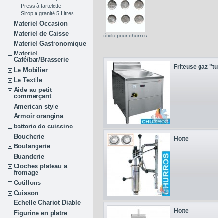
Press à tartelette
Sirop à granité 5 Litres
Materiel Occasion
Materiel de Caisse
étoile pour churros
Materiel Gastronomique
Materiel
Café/bar/Brasserie
Friteuse gaz "tu
Le Mobilier
Le Textile
Aide au petit
commerçant
American style
Armoir orangina
batterie de cuissine
Boucherie
Hotte
Boulangerie
Buanderie
Cloches plateau a
fromage
Cotillons
Cuisson
Echelle Chariot Diable
Hotte
Figurine en platre