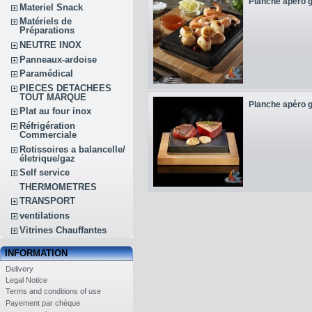
Planche apéro 
Materiel Snack
Matériels de
Préparations
NEUTRE INOX
Panneaux-ardoise
Paramédical
PIECES DETACHEES
TOUT MARQUE
Planche apéro 
Plat au four inox
Réfrigération
Commerciale
Rotissoires a balancelle/
életrique/gaz
Self service
THERMOMETRES
TRANSPORT
ventilations
Vitrines Chauffantes
INFORMATION
Delivery
Legal Notice
Terms and conditions of use
Payement par chèque