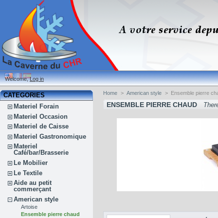
Welcome,
Log in
Home
>
American style
>
Ensemble pierre ch
CATEGORIES
ENSEMBLE PIERRE CHAUD
There
Materiel Forain
Materiel Occasion
Materiel de Caisse
Materiel Gastronomique
Materiel
Café/bar/Brasserie
Le Mobilier
Le Textile
Aide au petit
commerçant
American style
Artoise
Ensemble pierre chaud