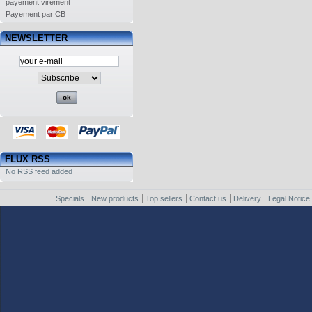
payement virement
Payement par CB
NEWSLETTER
FLUX RSS
No RSS feed added
Specials
New products
Top sellers
Contact us
Delivery
Legal Notice