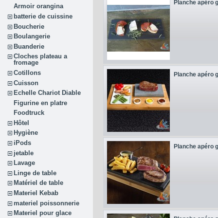
Planche apéro 
Armoir orangina
batterie de cuissine
Boucherie
Boulangerie
Buanderie
Cloches plateau a
fromage
Cotillons
Planche apéro 
Cuisson
Echelle Chariot Diable
Figurine en platre
Foodtruck
Hôtel
Hygiène
iPods
Planche apéro 
jetable
Lavage
Linge de table
Matériel de table
Materiel Kebab
materiel poissonnerie
Materiel pour glace