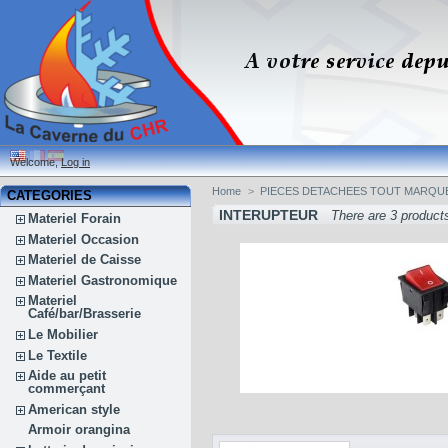
Welcome,
Log in
Home
>
PIECES DETACHEES TOUT MARQU
CATEGORIES
INTERUPTEUR
There are 3 product
Materiel Forain
Materiel Occasion
Materiel de Caisse
Materiel Gastronomique
Materiel
Café/bar/Brasserie
Le Mobilier
Le Textile
Aide au petit
commerçant
American style
Armoir orangina