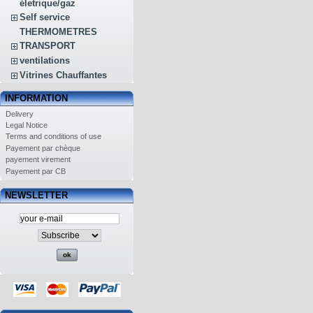
életrique/gaz
Self service
THERMOMETRES
TRANSPORT
ventilations
Vitrines Chauffantes
INFORMATION
Delivery
Legal Notice
Terms and conditions of use
Payement par chèque
payement virement
Payement par CB
NEWSLETTER