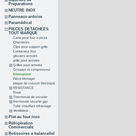
Préparations
NEUTRE INOX
Panneaux-ardoise
Paramédical
PIECES DETACHEES
TOUT MARQUE
Carte pour four a pizza
Charnieres
Clips pour support grille
Contacteur four
glissiers armoire
grille pour armoire
Grilles pour armoire
Groupes et compresseur
Interupteur
Pièce Menager
plaque de cuisson électrique
RESISTANCE
Roue
Thermostat de securite
thermostat securite gaz
Tube chauffant infrarouge
Ventilateur
Plat au four inox
Réfrigération
Commerciale
Rotissoires a balancelle/