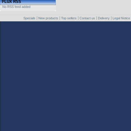
FLUX RSS
No RSS feed added
Specials
New products
Top sellers
Contact us
Delivery
Legal Notice