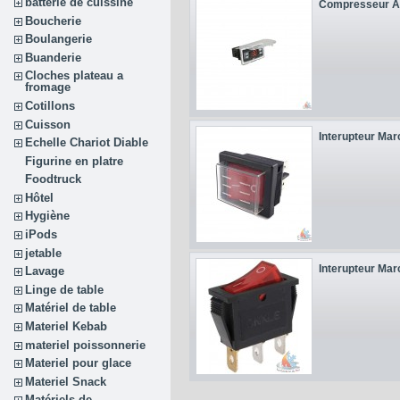
batterie de cuissine
Compresseur A
Boucherie
Boulangerie
Buanderie
Cloches plateau a
fromage
Cotillons
Cuisson
Interupteur Mar
Echelle Chariot Diable
Figurine en platre
Foodtruck
Hôtel
Hygiène
iPods
jetable
Interupteur Mar
Lavage
Linge de table
Matériel de table
Materiel Kebab
materiel poissonnerie
Materiel pour glace
Materiel Snack
Matériels de